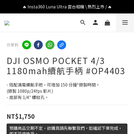
🔥 DJI OSMO POCKET 4P 口袋相機 \ 熱烈上市 / 🔥
🔥 Insta360 Luna Ultra 雲台相機 \ 熱烈上市 / 🔥
🔥 Insta360 GO Ultra Hello Kitty 聯名限定套裝 \ 時尚上市 / 🔥
🔥 DJI OSMO POCKET 4P 口袋相機 \ 熱烈上市 / 🔥
分享到
DJI OSMO POCKET 4/3
1180mah續航手柄 #OP4403
- 搭配滿電續航手把，可增加 150 分鐘*錄製時間。
(錄製 1080p/24fps 影片)
- 底部有 1/4″ 螺紋孔。
NT$1,750
預購商品交期不定，欲購買請先聯繫我們。如確認下單完成，
即不可退換貨。