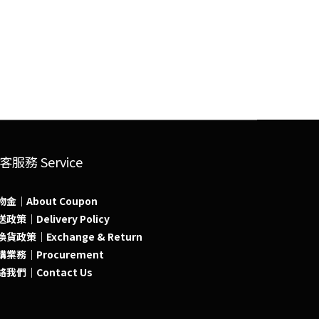
客服務 Service
物金｜About Coupon
政策｜Delivery Policy
貨政策｜Exchange & Return
購業務｜Procurement
絡我們｜Contact Us