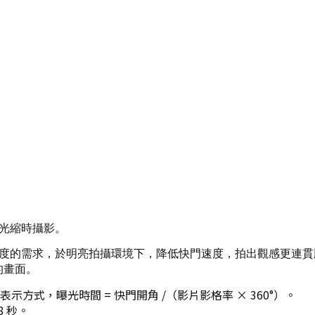
光縮時攝影。
度的需求，於明亮拍攝環境下，降低快門速度，拍出觀感更連貫
亮的畫面。
方式，曝光時間 = 快門開角 /（影片影格率 × 360°）。
8 秒。