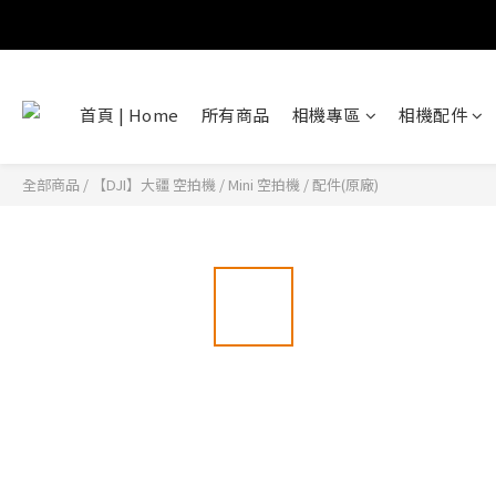
首頁 | Home
所有商品
相機專區
相機配件
全部商品
/
【DJI】大疆 空拍機
/
Mini 空拍機
/
配件(原廠)