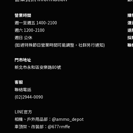
營業時間
購
週一至週五 1400-2100
運送
週六 1200-2100
退換
週日 公休
採
(如遇特殊節日營業時間可能調整，社群另行通知)
聯
門市地址
新北市永和區安樂路80號
客服
聯絡電話
(02)2944-0090
LINE官方
相機、戶外用品部：
@ammo_depot
車頂架、改裝部：
@677rmffe