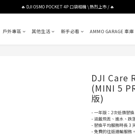
🔥 DJI OSMO POCKET 4P 口袋相機 \ 熱烈上市 / 🔥
🔥 DJI OSMO POCKET 4P 口袋相機 \ 熱烈上市 / 🔥
🔥 Insta360 Luna Ultra 雲台相機 \ 熱烈上市 / 🔥
戶外專區
其他生活
新手必看
AMMO GARAGE 車庫
🔥 Insta360 GO Ultra Hello Kitty 聯名限定套裝 \ 時尚上市 / 🔥
🔥 DJI OSMO POCKET 4P 口袋相機 \ 熱烈上市 / 🔥
DJI Care
(MINI 5
版)
- 一年版：2次低價替換
- 涵蓋飛丟、進水、跌
- 替換平均服務時長 3 
- 免費的往返運輸服務