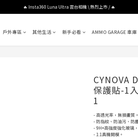
🔥 DJI OSMO POCKET 4P 口袋相機 \ 熱烈上市 / 🔥
🔥 Insta360 Luna Ultra 雲台相機 \ 熱烈上市 / 🔥
🔥 Insta360 GO Ultra Hello Kitty 聯名限定套裝 \ 時尚上市 / 🔥
戶外專區
其他生活
新手必看
AMMO GARAGE 車庫
🔥 DJI OSMO POCKET 4P 口袋相機 \ 熱烈上市 / 🔥
CYNOVA 
保護貼-1入 
1
- 高透光率，無損畫質
- 防指紋、防油污、防
- 9H+高強度強化玻
- 1:1真機開模。