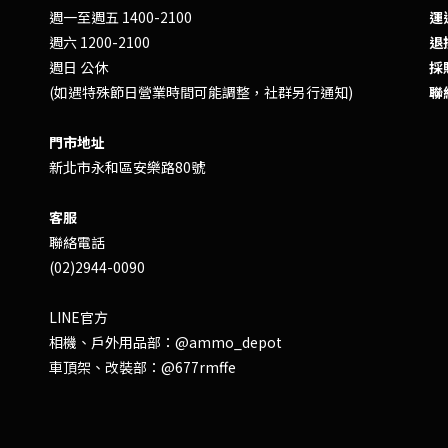
週一至週五 1400-2100
運送
週六 1200-2100
退換
週日 公休
採
(如遇特殊節日營業時間可能調整，社群另行通知)
聯
門市地址
新北市永和區安樂路80號
客服
聯絡電話
(02)2944-0090
LINE官方
相機、戶外用品部：
@ammo_depot
車頂架、改裝部：
@677rmffe