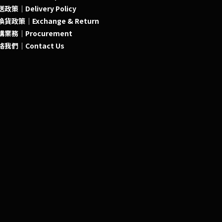
政策｜Delivery Policy
貨政策｜Exchange & Return
購業務｜Procurement
絡我們｜Contact Us