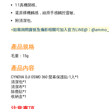
1:1真機開模。
還原裸機觸感，絲滑手感觸控靈敏。
附清潔包。
<如需詢問露營及攝影相關可加入官方LINE@：@ammo_
產品規格
毛重：15g
產品內容
CYNOVA DJI OSMO 360 螢幕保護貼-1入*1
清潔包*1
清潔布*1
除塵貼*1
收納盒*1
注意事項