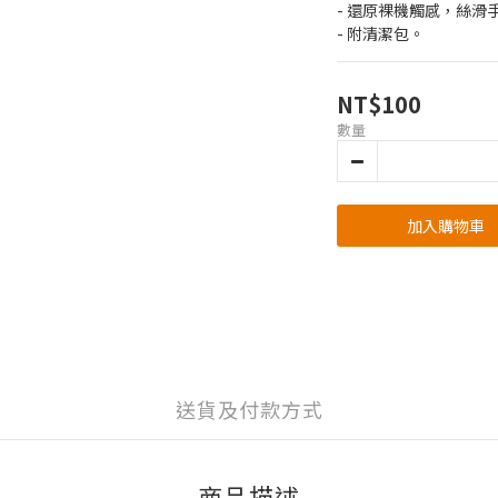
- 還原裸機觸感，絲滑
- 附清潔包。
NT$100
數量
加入購物車
送貨及付款方式
商品描述