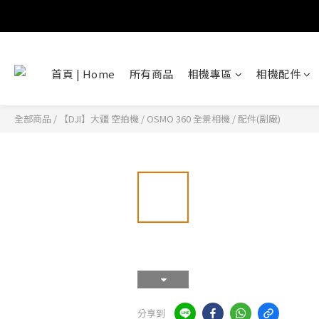
首頁 | Home
所有商品
相機專區
相機配件
全部商品
/
【DJI】大疆 空拍機
/
OSMO 360 全景相機
/
配件(副廠)
分享到