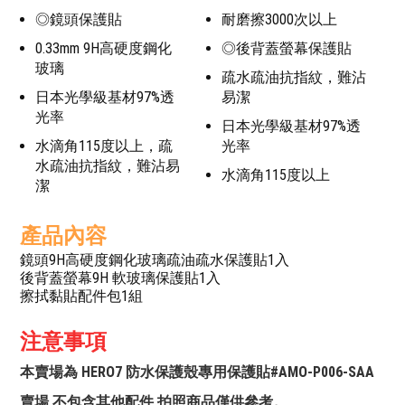
◎鏡頭保護貼
耐磨擦3000次以上
0.33mm 9H高硬度鋼化
◎後背蓋螢幕保護貼
玻璃
疏水疏油抗指紋，難沾
日本光學級基材97%透
易潔
光率
日本光學級基材97%透
水滴角115度以上，疏
光率
水疏油抗指紋，難沾易
水滴角115度以上
潔
產品內容
鏡頭9H高硬度鋼化玻璃疏油疏水保護貼1入
後背蓋螢幕9H 軟玻璃保護貼1入
擦拭黏貼配件包1組
注意事項
本賣場為 HERO7 防水保護殼專用保護貼#AMO-P006-SAA
賣場,不包含其他配件,拍照商品僅供參考。