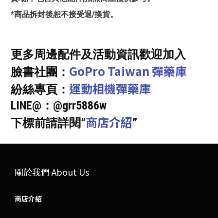
*商品拆封後恕不接受退/換貨。
更多周邊配件及活動資訊歡迎加入
GoPro Taiwan 彈藥庫
臉書社團：
運動相機彈藥庫
紛絲專頁：
LINE@：@grr5886w
商店介紹
下標前請詳閱”
”
關於我們 About Us
商店介紹