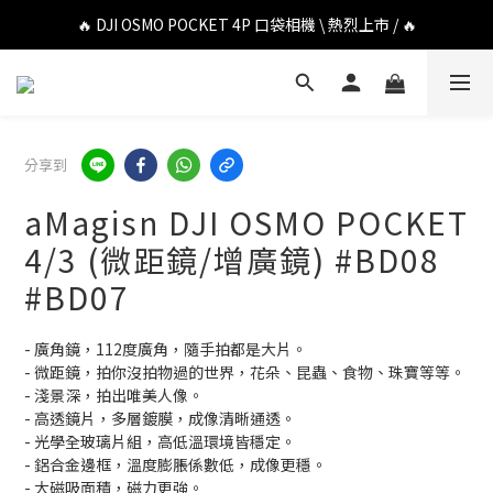
🔥 DJI OSMO POCKET 4P 口袋相機 \ 熱烈上市 / 🔥
🔥 DJI OSMO POCKET 4P 口袋相機 \ 熱烈上市 / 🔥
🔥 Insta360 Luna Ultra 雲台相機 \ 熱烈上市 / 🔥
🔥 Insta360 GO Ultra Hello Kitty 聯名限定套裝 \ 時尚上市 / 🔥
分享到
🔥 DJI OSMO POCKET 4P 口袋相機 \ 熱烈上市 / 🔥
aMagisn DJI OSMO POCKET
4/3 (微距鏡/增廣鏡) #BD08
#BD07
- 廣角鏡，112度廣角，隨手拍都是大片。
- 微距鏡，拍你沒拍物過的世界，花朵、昆蟲、食物、珠寶等等。
- 淺景深，拍出唯美人像。
- 高透鏡片，多層鍍膜，成像清晰通透。
- 光學全玻璃片組，高低溫環境皆穩定。
- 鋁合金邊框，溫度膨脹係數低，成像更穩。
- 大磁吸面積，磁力更強。