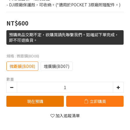
- DJI原廠保護殼，可收納。(*適用於POCKET 3原廠附贈配件。)
NT$600
預購商品交期不定，欲購買請先聯繫我們。如確認下單完成，
即不可退換貨。
規格
: 微距鏡(BD08)
微距鏡(BD08)
增廣鏡(BD07)
數量
現在預購
立即購買
加入追蹤清單