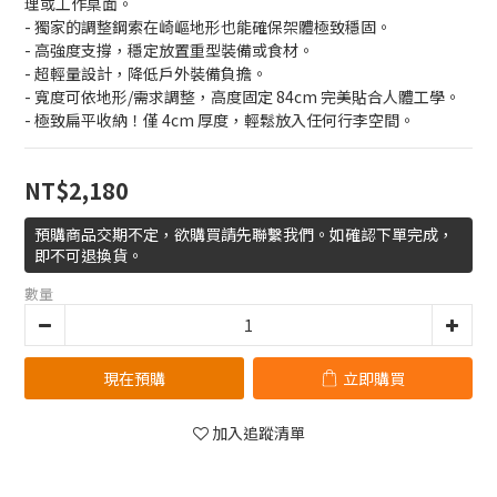
理或工作桌面。
- 獨家的調整鋼索在崎嶇地形也能確保架體極致穩固。
- 高強度支撐，穩定放置重型裝備或食材。
- 超輕量設計，降低戶外裝備負擔。
- 寬度可依地形/需求調整，高度固定 84cm 完美貼合人體工學。
- 極致扁平收納！僅 4cm 厚度，輕鬆放入任何行李空間。
NT$2,180
預購商品交期不定，欲購買請先聯繫我們。如確認下單完成，
即不可退換貨。
數量
現在預購
立即購買
加入追蹤清單