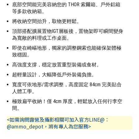
底部空間能完美容納您的 THOR 索爾箱、戶外鋁箱
等多款收納箱。
將收納空間抬升，取物更輕鬆。
頂部搭配擴展置物IGT層板後，置物架即可瞬間變身
為寬敞的料理或工作桌面。
即使在崎嶇地形，獨家的調整鋼索也能確保架體極
致穩固。
高強度支撐，穩定放置重型裝備或食材。
超輕量設計，大幅降低戶外裝備負擔。
寬度可依地形/需求調整，高度固定 84cm 完美貼合
人體工學。
極致扁平收納！僅 4cm 厚度，輕鬆放入任何行李空
間。
<如需詢問露營及攝影相關可加入官方LINE@：
@ammo_depot，將有專人為您服務>