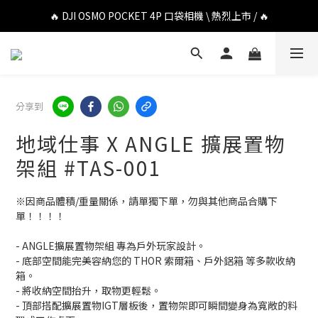
🔥 DJI OSMO POCKET 4P 口袋相機 \ 熱烈上市 / 🔥
🔥 DJI OSMO POCKET 4P 口袋相機 \ 熱烈上市 / 🔥
🔥 Insta360 Luna Ultra 雲台相機 \ 熱烈上市 / 🔥
🔥 Insta360 GO Ultra Hello Kitty 聯名限定套裝 \ 時尚上市 / 🔥
分享到
🔥 DJI OSMO POCKET 4P 口袋相機 \ 熱烈上市 / 🔥
地域仕事 X ANGLE 擴展置物
架組 #TAS-001
※因商品體積/重量關係，請單獨下單，勿與其他商品合購下
單！！！！
- ANGLE擴展置物架組 專為戶外玩家設計。
- 底部空間能完美容納您的 THOR 索爾箱、戶外鋁箱 等多款收納
箱。
- 將收納空間抬升，取物更輕鬆。
- 頂部搭配擴展置物IGT層板後，置物架即可瞬間變身為寬敞的料