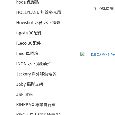
hoda 保護貼
DJI OSMO 
HOLLYLAND 無線麥克風
Howshot 水舍 水下攝影
i-gota 3C配件
iLeco 3C配件
Inno 車頂箱
INON 水下攝影配件
Jackery 戶外移動電源
Joby 攝影支架
JSR 濾鏡
KINKBMX 專業自行車
KIYOU 日本紀陽 除蟲/蚊