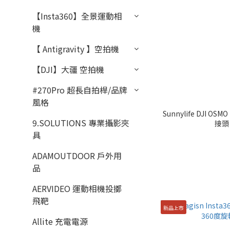
【Insta360】全景運動相
機
【 Antigravity 】空拍機
【DJI】大疆 空拍機
#270Pro 超長自拍桿/品牌
風格
Sunnylife DJI OS
9.SOLUTIONS 專業攝影夾
接頭 
具
ADAMOUTDOOR 戶外用
品
AERVIDEO 運動相機投擲
飛靶
新品上市
Allite 充電電源