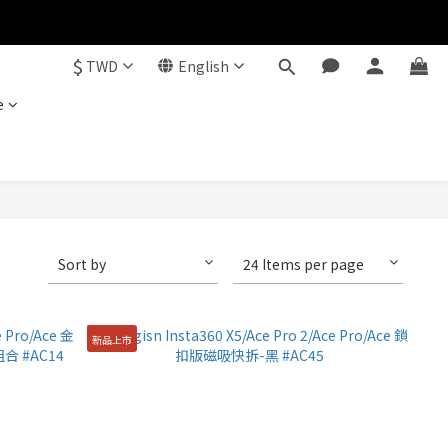
$
TWD
English
e
Sort by
24 Items per page
新品上市