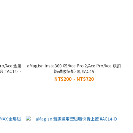
 Pro/Ace 金屬
aMagisn Insta360 X5/Ace Pro 2/Ace Pro/Ace 鎖扣
#AC14
版磁吸快拆-黑 #AC45
NT$200 ~ NT$720