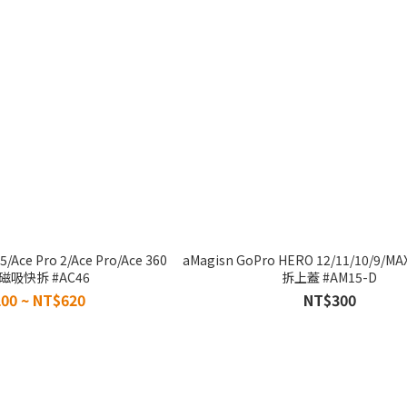
5/Ace Pro 2/Ace Pro/Ace 360
aMagisn GoPro HERO 12/11/10/9
磁吸快拆 #AC46
拆上蓋 #AM15-D
00 ~ NT$620
NT$300