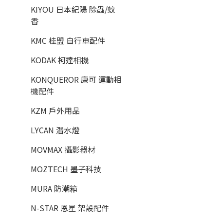
KIYOU 日本紀陽 除蟲/蚊
香
KMC 桂盟 自行車配件
KODAK 柯達相機
KONQUEROR 康可 運動相
機配件
KZM 戶外用品
LYCAN 潛水燈
MOVMAX 攝影器材
MOZTECH 墨子科技
MURA 防潮箱
N-STAR 恩星 架設配件