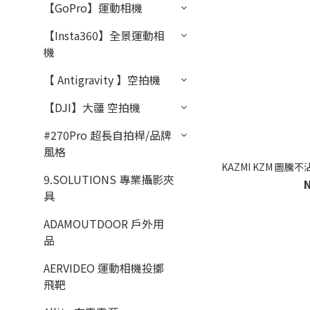
【GoPro】運動相機
【Insta360】全景運動相
機
【 Antigravity 】空拍機
【DJI】大疆 空拍機
#270Pro 超長自拍桿/品牌
風格
KAZMI KZM 圖騰
9.SOLUTIONS 專業攝影夾
具
ADAMOUTDOOR 戶外用
品
AERVIDEO 運動相機投擲
飛靶