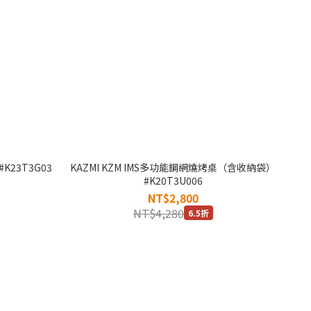
K23T3G03
KAZMI KZM IMS多功能鋼網燒烤桌（含收納袋）
#K20T3U006
NT$2,800
NT$4,280
6.5折