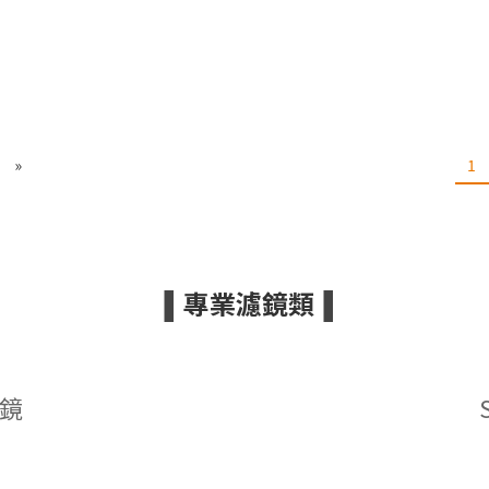
»
1
專業濾鏡類
▐
▐
濾鏡