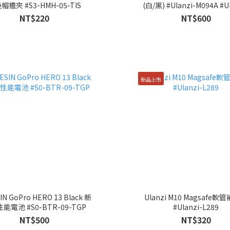
帽檐夾 #S3-HMH-05-TIS
(白/黑) #Ulanzi-M094A #U
L238A
NT$220
NT$600
新品上市
IN GoPro HERO 13 Black 新
Ulanzi M10 Magsafe軟
能電池 #S0-BTR-09-TGP
#Ulanzi-L289
NT$500
NT$320