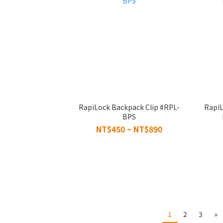
RapiLock Backpack Clip #RPL-
RapiL
BPS
NT$450 ~ NT$890
1
2
3
»