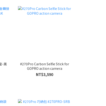
接座-黑
#270Pro Carbon Selfie Stick for
GOPRO action camera
NT$3,590