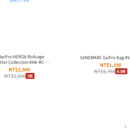
larPro HERO8 Rollcage
SANDMARC GoPro Bag #S
tter Collection #H8-RC-
NT$1,190
SHUTTER
NT$2,500
NT$1,750
6.8折
NT$3,590
7折
1