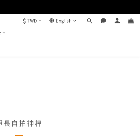
$
TWD
English
e
超長自拍神桿