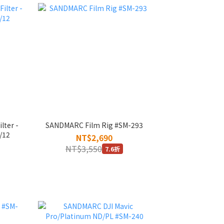
ter -
SANDMARC Film Rig #SM-293
/12
NT$2,690
NT$3,550
7.6折