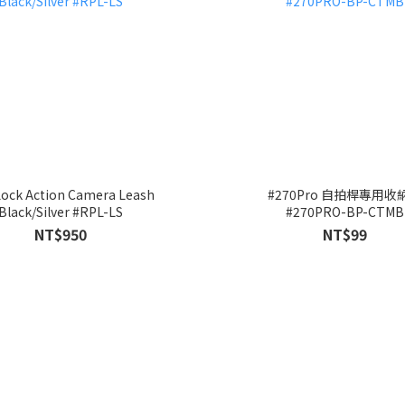
ock Action Camera Leash
#270Pro 自拍桿專用收
Black/Silver #RPL-LS
#270PRO-BP-CTMB
NT$950
NT$99