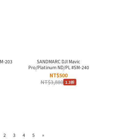
M-203
SANDMARC DJI Mavic
Pro/Platinum ND/PL #SM-240
NT$500
NT$3,880
1.3折
2
3
4
5
»