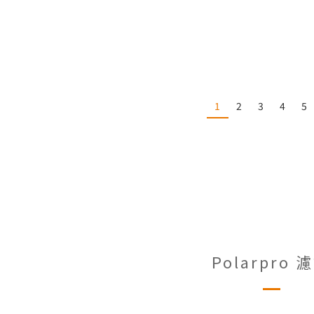
1
2
3
4
5
Polarpro 