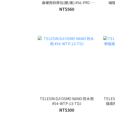
身硬殼斜背包(銀/黑) #S6-PRC-
磁吸
26SR-TDJ #S6-PRC-26BK-TDJ
NT$560
TELESIN DJI OSMO NANO 防水殼
TELES
#S4-WTP-13-TDJ
版高性
NT$300