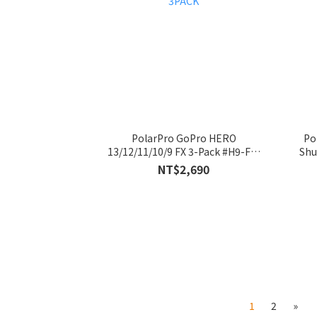
PolarPro GoPro HERO
Po
13/12/11/10/9 FX 3-Pack #H9-FX-
Shu
3PACK
NT$2,690
1
2
»