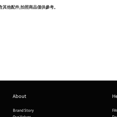
,不包含其他配件,拍照商品僅供參考。
About
H
Brand Story
FA
Our Values
De