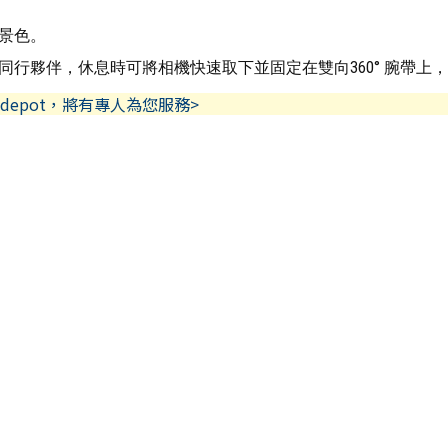
景色。
夥伴，休息時可將相機快速取下並固定在雙向360° 腕帶上，進行
depot，將有專人為您服務>