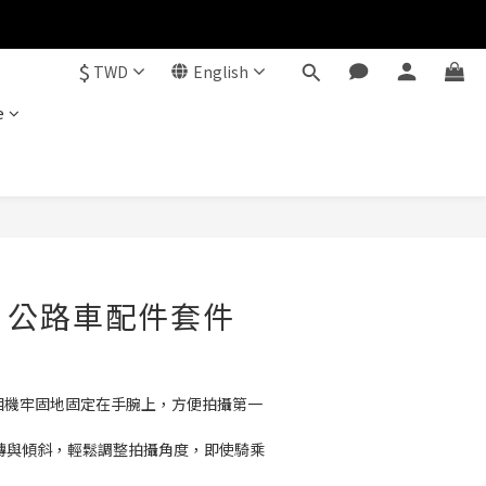
$
TWD
English
e
BUY NOW
MO 公路車配件套件
將相機牢固地固定在手腕上，方便拍攝第一
°旋轉與傾斜，輕鬆調整拍攝角度，即使騎乘