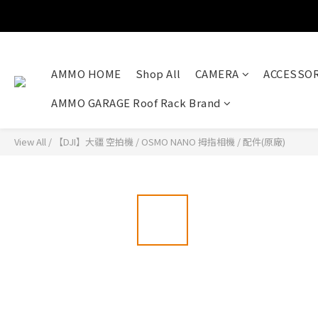
AMMO HOME
Shop All
CAMERA
ACCESSOR
AMMO GARAGE Roof Rack Brand
View All
/
【DJI】大疆 空拍機
/
OSMO NANO 拇指相機
/
配件(原廠)