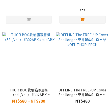
THOR BOX 收納箱隔層板
OFFLINE The FREE-UP Cover
（53L/75L） #302ABK
Set Hanger 舉升蓋套件 側掛架
#302BBK
#OFL-THOR-FRCH
NT$580 ~ NT$780
NT$480