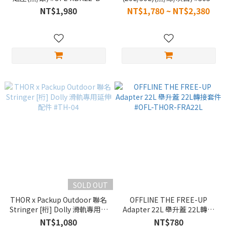
#OFL-XBR22-SV
#303B
NT$1,980
NT$1,780 ~ NT$2,380
SOLD OUT
THOR x Packup Outdoor 聯名
OFFLINE THE FREE-UP
Stringer [桁] Dolly 滑軌專用延
Adapter 22L 舉升蓋 22L轉接
伸配件 #TH-04
套件 #OFL-THOR-FRA22L
NT$1,080
NT$780