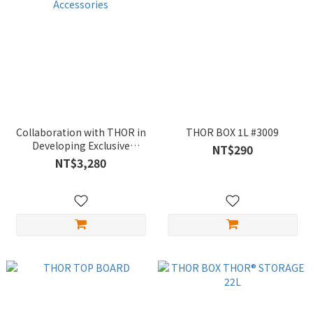
Collaboration with THOR in
THOR BOX 1L #3009
Developing Exclusive
NT$290
Accessories
NT$3,280