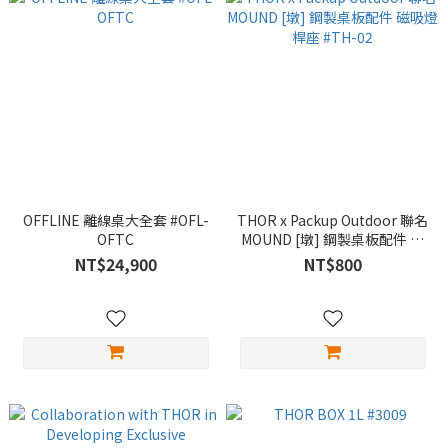
OFFLINE 離線桌大全套 #OFL-
THOR x Packup Outdoor 聯名
OFTC
MOUND [墩] 鋼製桌板配件 磁
吸燈桿座 #TH-02
NT$24,900
NT$800