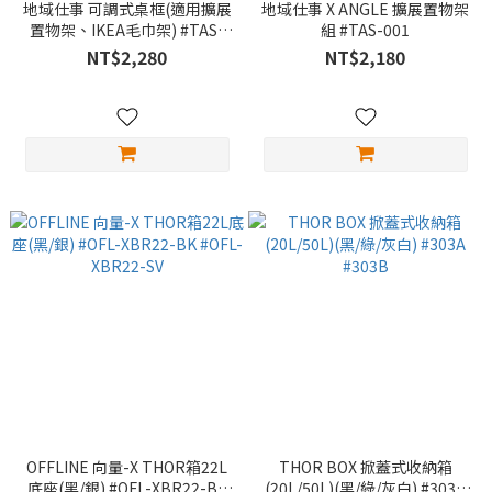
地域仕事 可調式桌框(適用擴展
地域仕事 X ANGLE 擴展置物架
置物架、IKEA毛巾架) #TAS-
組 #TAS-001
002
NT$2,280
NT$2,180
OFFLINE 向量-X THOR箱22L
THOR BOX 掀蓋式收納箱
底座(黑/銀) #OFL-XBR22-BK
(20L/50L)(黑/綠/灰白) #303A