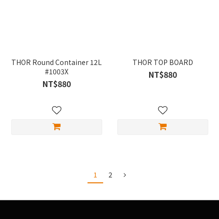
THOR Round Container 12L
THOR TOP BOARD
#1003X
NT$880
NT$880
1
2