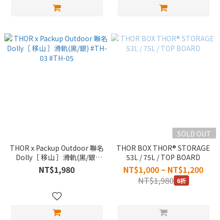
SOLD OUT
THOR x Packup Outdoor 聯名
THOR BOX THOR® STORAGE
Dolly［ 移山 ］滑軌(黑/銀)
53L / 75L / TOP BOARD
#TH-03 #TH-05
NT$1,980
NT$1,000 ~ NT$1,200
NT$1,980
6折