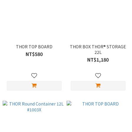
THOR TOP BOARD
THOR BOX THOR® STORAGE
22L
NT$580
NT$1,180