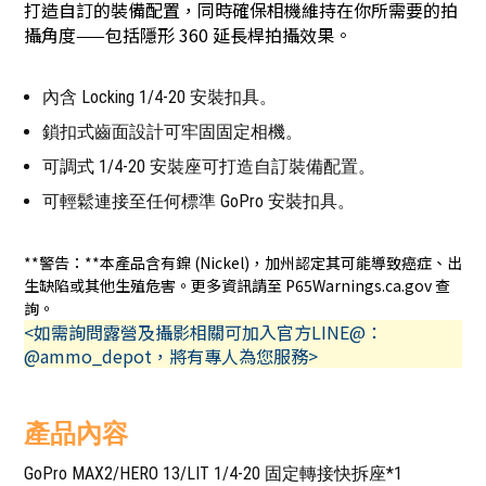
打造自訂的裝備配置，同時確保相機維持在你所需要的拍
攝角度——包括隱形 360 延長桿拍攝效果。
內含 Locking 1/4-20 安裝扣具。
鎖扣式齒面設計可牢固固定相機。
可調式 1/4-20 安裝座可打造自訂裝備配置。
可輕鬆連接至任何標準 GoPro 安裝扣具。
**警告：**本產品含有鎳 (Nickel)，加州認定其可能導致癌症、出
生缺陷或其他生殖危害。更多資訊請至 P65Warnings.ca.gov 查
詢。
<如需詢問露營及攝影相關可加入官方LINE@：
@ammo_depot，將有專人為您服務>
產品內容
GoPro MAX2/HERO 13/LIT 1/4-20 固定轉接快拆座*1