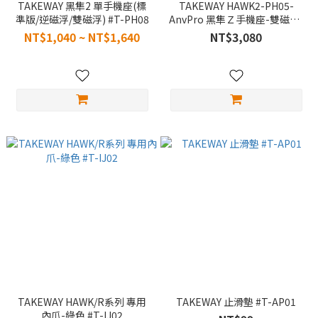
TAKEWAY 黑隼2 單手機座(標
TAKEWAY HAWK2-PH05-
準版/逆磁浮/雙磁浮) #T-PH08
AnvPro 黑隼Ｚ手機座-雙磁浮-
鈦 #HAWK2-PH05-AnvPro
NT$1,040 ~ NT$1,640
NT$3,080
TAKEWAY HAWK/R系列 專用
TAKEWAY 止滑墊 #T-AP01
內爪-綠色 #T-IJ02