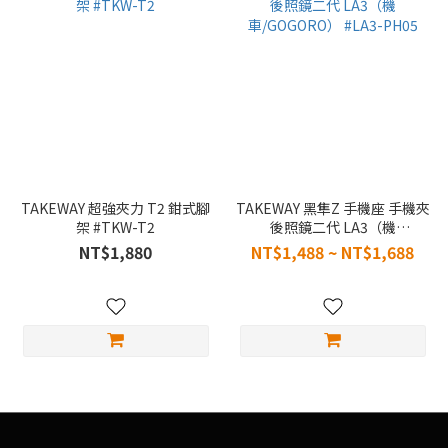
TAKEWAY 超強夾力 T2 鉗式腳
TAKEWAY 黑隼Z 手機座 手機夾
架 #TKW-T2
後照鏡二代 LA3（機
車/GOGORO） #LA3-PH05
NT$1,880
NT$1,488 ~ NT$1,688