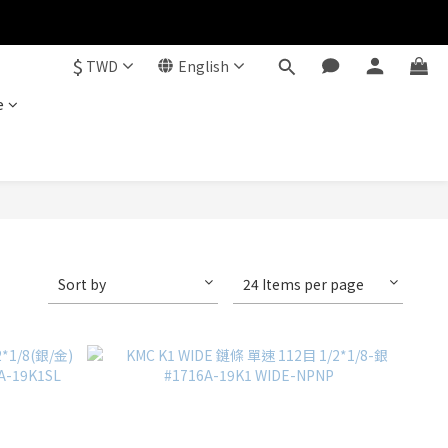
$
TWD
English
e
Sort by
24 Items per page