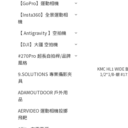
【GoPro】運動相機
【Insta360】全景運動相
機
【 Antigravity 】空拍機
【DJI】大疆 空拍機
#270Pro 超長自拍桿/品牌
風格
KMC HL1 WID
9.SOLUTIONS 專業攝影夾
1/2*1/8-銀 #1
具
ADAMOUTDOOR 戶外用
品
AERVIDEO 運動相機投擲
飛靶