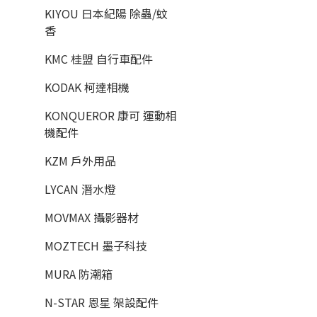
KIYOU 日本紀陽 除蟲/蚊
香
KMC 桂盟 自行車配件
KODAK 柯達相機
KONQUEROR 康可 運動相
機配件
KZM 戶外用品
LYCAN 潛水燈
MOVMAX 攝影器材
MOZTECH 墨子科技
MURA 防潮箱
N-STAR 恩星 架設配件