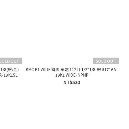
SOLD OUT
SOLD OUT
1/8(銀/金)
KMC K1 WIDE 鏈條 單速 112目 1/2*1/8-銀 #1716A-
A-19K1SL
19K1 WIDE-NPNP
NT$530