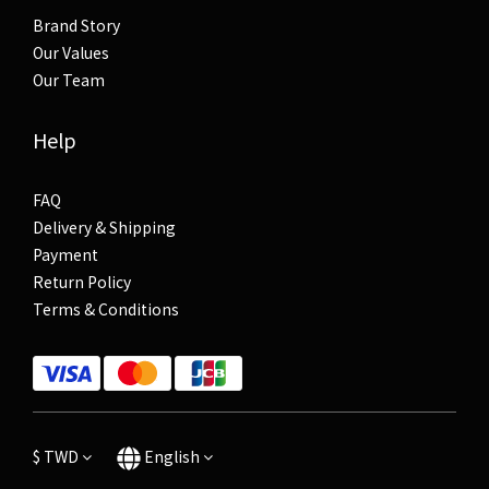
Brand Story
Our Values
Our Team
Help
FAQ
Delivery & Shipping
Payment
Return Policy
Terms & Conditions
$
TWD
English