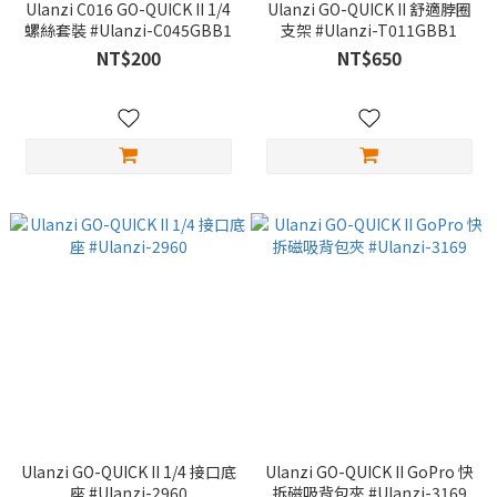
Ulanzi C016 GO-QUICK II 1/4
Ulanzi GO-QUICK II 舒適脖圈
螺絲套裝 #Ulanzi-C045GBB1
支架 #Ulanzi-T011GBB1
NT$200
NT$650
Ulanzi GO-QUICK II 1/4 接口底
Ulanzi GO-QUICK II GoPro 快
座 #Ulanzi-2960
拆磁吸背包夾 #Ulanzi-3169