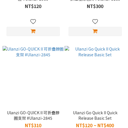
NT$120
NT$300
Ulanzi GO-QUICK II 可折疊脖
Ulanzi Go Quick II Quick
圈支架 #Ulanzi-2845
Release Basic Set
NT$310
NT$120 ~ NT$400