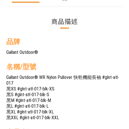
商品描述
品牌
Gallant Outdoor®️
名稱/型號
Gallant Outdoor®️ WR Nylon Pullover 快乾機能長袖 #glnt-atl-
017
黑XS #glnt-atl-017-blk-XS
黑S #glnt-atl-017-blk-S
黑M #glnt-atl-017-blk-M
黑L #glnt-atl-017-blk-L
黑XL #glnt-atl-017-blk-XL
黑XXL #glnt-atl-017-blk-XXL