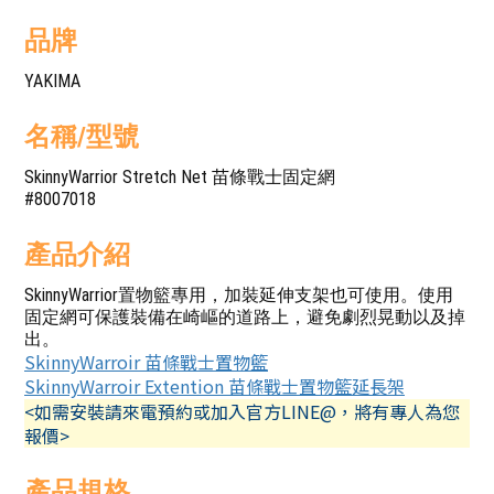
品牌
YAKIMA
名稱/型號
SkinnyWarrior Stretch Net 苗條戰士固定網
#8007018
產品介紹
SkinnyWarrior置物籃專用，加裝延伸支架也可使用。使用
固定網可保護裝備在崎嶇的道路上，避免劇烈晃動以及掉
出。
SkinnyWarroir 苗條戰士置物籃
SkinnyWarroir Extention 苗條戰士置物籃延長架
<如需安裝請來電預約或加入官方LINE@，將有專人為您
報價>
產品規格