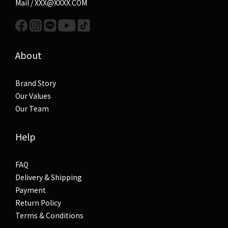
Mail / XXX@XXXX.COM
About
Brand Story
Our Values
Our Team
Help
FAQ
Delivery & Shipping
Payment
Return Policy
Terms & Conditions