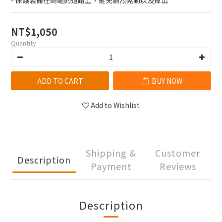
- 保護裝備在崎嶇的道路上，避免劇烈晃動以及掉出
NT$1,050
Quantity
ADD TO CART
BUY NOW
Add to Wishlist
Shipping &
Customer
Description
Payment
Reviews
Description