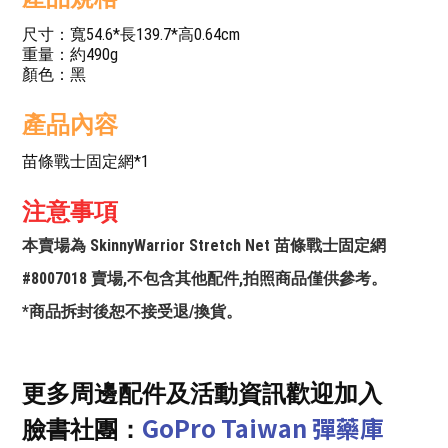
尺寸：寬54.6*長139.7*高0.64cm
重量：約490g
顏色：黑
產品內容
苗條戰士固定網*1
注意事項
本賣場為 SkinnyWarrior Stretch Net 苗條戰士固定網
#8007018 賣場,不包含其他配件,拍照商品僅供參考。
*商品拆封後恕不接受退/換貨。
更多周邊配件及活動資訊歡迎加入
GoPro Taiwan 彈藥庫
臉書社團：