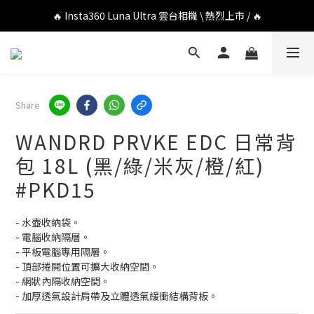
🔥 DJI OSMO POCKET 4P 口袋相機 \ 熱烈上市 / 🔥
🔥 Insta360 Luna Ultra 雲台相機 \ 熱烈上市 / 🔥
🔥 Insta360 GO Ultra Hello Kitty 聯名限定套裝 \ 時尚上市 / 🔥
🔥 DJI OSMO POCKET 4P 口袋相機 \ 熱烈上市 / 🔥
Share
WANDRD PRVKE EDC 日常背
包 18L (黑/綠/米灰/橙/紅)
#PKD15
- 水壺收納袋。
- 電腦收納隔層。
- 平板電腦專用隔層。
- 頂部捲開位置可擴大收納空間。
- 網狀內隔收納空間。
- 加厚透氣設計肩帶及立體透氣緩衝結構背板。