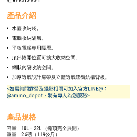
紅 #PKD15-RB-1
產品介紹
水壺收納袋。
電腦收納隔層。
平板電腦專用隔層。
頂部捲開位置可擴大收納空間。
網狀內隔收納空間。
加厚透氣設計肩帶及立體透氣緩衝結構背板。
<如需詢問露營及攝影相關可加入官方LINE@：
@ammo_depot，將有專人為您服務>
產品規格
容量：18L – 22L （捲頂完全展開）
重量：2.6磅（1.19公斤）