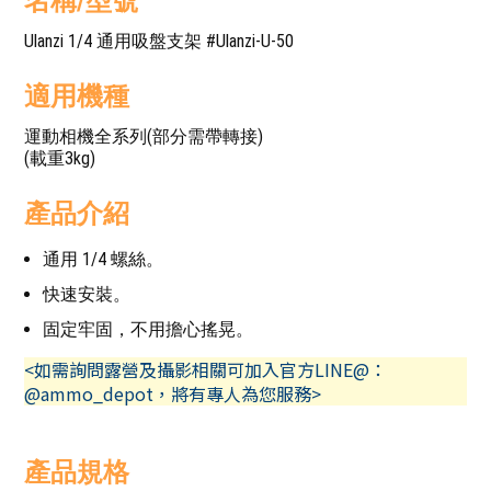
名稱/型號
Ulanzi 1/4 通用吸盤支架 #Ulanzi-U-50
適用機種
運動相機全系列(部分需帶轉接)
(載重3kg)
產品介紹
通用 1/4 螺絲。
快速安裝。
固定牢固，不用擔心搖晃。
<如需詢問露營及攝影相關可加入官方LINE@：
@ammo_depot，將有專人為您服務>
產品規格