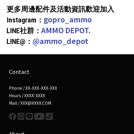
更多周邊配件及活動資訊歡迎加入
gopro_ammo
Instagram：
AMMO DEPOT.
LINE社群：
@ammo_depot
LINE@：
Contact
Phone / XX-XXX-XXX-XXX
Hours / XXXX-XXXX
Mail / XXX@XXXX.COM
About