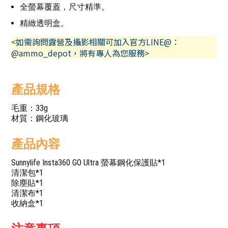
全螢幕覆蓋，尺寸精準。
精緻透明盒。
<如需詢問露營及攝影相關可加入官方LINE@：
@ammo_depot，將有專人為您服務>
產品規格
毛重：33g
材質：鋼化玻璃
產品內容
Sunnylife Insta360 GO Ultra 螢幕鋼化保護貼*1
清潔包*1
除塵貼*1
清潔布*1
收納盒*1