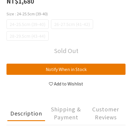
NT$1,680
Size
: 24-25.5cm (39-40)
24-25.5cm (39-40)
26-27.5cm (41-42)
28-29.5cm (43-44)
Sold Out
Notify When in Stock
Add to Wishlist
Shipping &
Customer
Description
Payment
Reviews