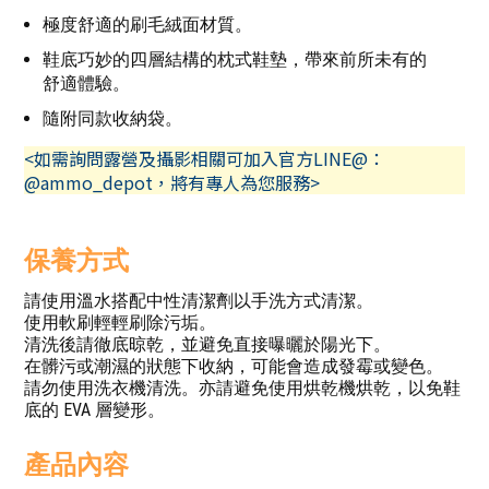
極度舒適的刷毛絨面材質。
鞋底巧妙的四層結構的枕式鞋墊，帶來前所未有的
舒適體驗。
隨附同款收納袋。
<如需詢問露營及攝影相關可加入官方LINE@：
@ammo_depot，將有專人為您服務>
保養方式
請使用溫水搭配中性清潔劑以手洗方式清潔。
使用軟刷輕輕刷除污垢。
清洗後請徹底晾乾，並避免直接曝曬於陽光下。
在髒污或潮濕的狀態下收納，可能會造成發霉或變色。
請勿使用洗衣機清洗。亦請避免使用烘乾機烘乾，以免鞋
底的 EVA 層變形。
產品內容