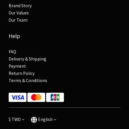
Brand Story
Our Values
Our Team
Help
FAQ
Delivery & Shipping
Payment
Return Policy
Terms & Conditions
$
TWD
English