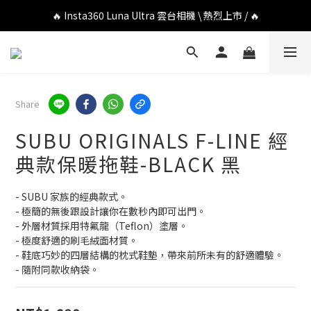
🔥 DJI OSMO POCKET 4P 口袋相機 \ 熱烈上市 / 🔥
🔥 Insta360 Luna Ultra 雲台相機 \ 熱烈上市 / 🔥
🔥 Insta360 GO Ultra Hello Kitty 聯名限定套裝 \ 時尚上市 / 🔥
🔥 DJI OSMO POCKET 4P 口袋相機 \ 熱烈上市 / 🔥
Share
SUBU ORIGINALS F-LINE 經
典款保暖拖鞋-BLACK 黑
- SUBU 家族的經典款式。
- 極簡的無後跟設計讓你在數秒內即可出門。
- 外層材質採用特氟龍（Teflon）塗層。
- 極度舒適的刷毛絨面材質。
- 鞋底巧妙的四層結構的枕式鞋墊，帶來前所未有的舒適體驗。
- 隨附同款收納袋。