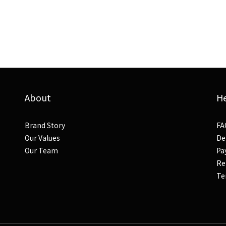
About
H
Brand Story
FA
Our Values
De
Our Team
Pa
Re
Te