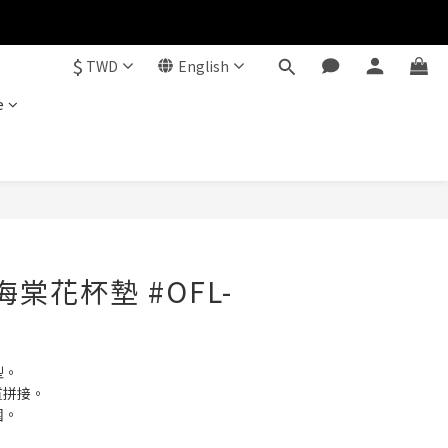
$
TWD
English
e
BUY NOW
 海棠花杯墊 #OFL-
型。
材質拼接。
圍。