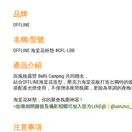
品牌
OFFLINE
名稱/型號
OFFLINE 海棠花杯墊 #OFL-LBB
產品介紹
與風格露營 Bell's Camping 共同聯名，
結合OFFLINE海棠花造型，壓克力海棠花板打造出獨特的
搭配慕光燈使用，不僅增添夜間氛圍，更能為單調的夜晚增
海棠花杯墊，你的聚會氛圍神器 !
<如需詢問露營及攝影相關可加入官方LINE@：@ammo_
注意事項