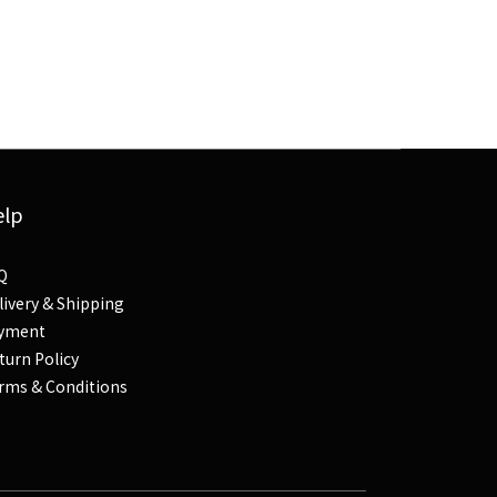
elp
Q
livery & Shipping
yment
turn Policy
rms & Conditions