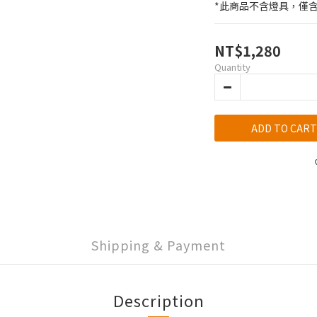
*此商品不含燈具，僅
NT$1,280
Quantity
ADD TO CART
Shipping & Payment
Description