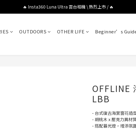
🔥 DJI OSMO POCKET 4P 口袋相機 \ 熱烈上市 / 🔥
🔥 Insta360 Luna Ultra 雲台相機 \ 熱烈上市 / 🔥
🔥 Insta360 GO Ultra Hello Kitty 聯名限定套裝 \ 時尚上市 / 🔥
IES
OUTDOORS
OTHER LIFE
Beginner’s Guid
🔥 DJI OSMO POCKET 4P 口袋相機 \ 熱烈上市 / 🔥
OFFLINE
LBB
- 台式復古海棠窗花造
- 胡桃木 x 壓克力異
- 搭配暮光燈，增添氛