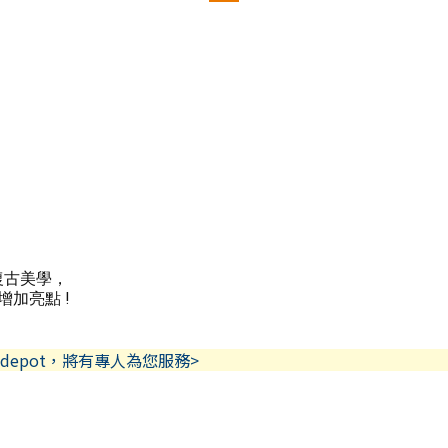
復古美學，
加亮點 !
depot，將有專人為您服務>