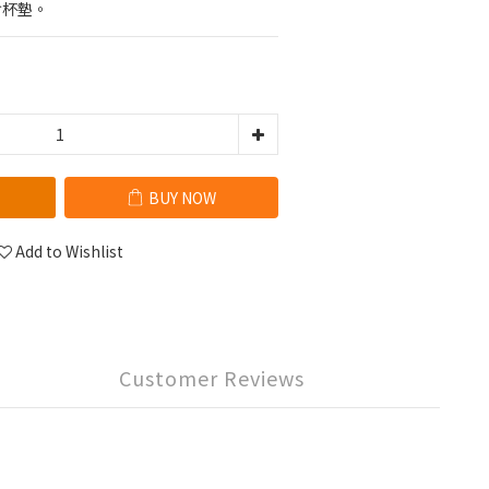
含杯墊。
BUY NOW
Add to Wishlist
Customer Reviews