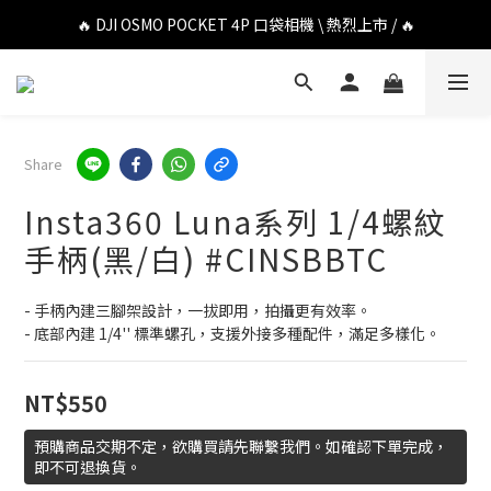
🔥 DJI OSMO POCKET 4P 口袋相機 \ 熱烈上市 / 🔥
🔥 DJI OSMO POCKET 4P 口袋相機 \ 熱烈上市 / 🔥
🔥 Insta360 Luna Ultra 雲台相機 \ 熱烈上市 / 🔥
🔥 Insta360 GO Ultra Hello Kitty 聯名限定套裝 \ 時尚上市 / 🔥
Share
🔥 DJI OSMO POCKET 4P 口袋相機 \ 熱烈上市 / 🔥
Insta360 Luna系列 1/4螺紋
手柄(黑/白) #CINSBBTC
- 手柄內建三腳架設計，一拔即用，拍攝更有效率。
- 底部內建 1/4'' 標準螺孔，支援外接多種配件，滿足多樣化。
NT$550
預購商品交期不定，欲購買請先聯繫我們。如確認下單完成，
即不可退換貨。