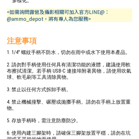
多樣化。
<如需詢問露營及攝影相關可加入官方LINE@：
@ammo_depot，將有專人為您服務>
注意事項
1. 1/4'' 螺紋手柄不防水，切勿在雨中或水下使用本產品。
2. 請勿對手柄使用任何具有清潔功能的液體，建議使用軟
布擦拭清潔。若手柄 USB-C 連接埠附著異物，請使用吹氣
球、軟毛刷等工具清除異物。
3. 禁止以任何方式拆卸手柄。
4. 禁止機械撞擊、碾壓或拋擲手柄。請勿在手柄上放置重
物。
5. 存放手柄時，需注意防塵防沙。
6. 使用內建三腳架時，請確保三腳架放置平穩，請勿在坑