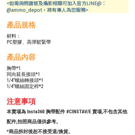
<如需詢問露營及攝影相關可加入官方LINE@：
@ammo_depot，將有專人為您服務>
產品規格
材料：
PC塑膠、高彈鬆緊帶
產品內容
胸帶*1
同向延長接頭*1
1/4“螺絲轉接頭*1
1/4“螺絲固定桿*2
注意事項
本賣場為 Insta360 胸帶配件 #CINSTAV/E 賣場,不包含其他
配件,拍照商品僅供參考。
*商品拆封後恕不接受退/換貨。