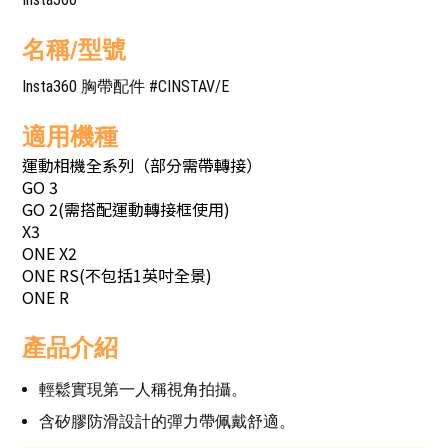
名稱/型號
Insta360 胸帶配件 #CINSTAV/E
適用機種
運動相機全系列（部分需帶轉接）
GO 3
GO 2(需搭配運動轉接框使用)
X3
ONE X2
ONE RS(不包括1英吋全景)
ONE R
產品介紹
輕鬆實現第一人稱視角拍攝。
含矽膠防滑設計的彈力帶佩戴舒適。