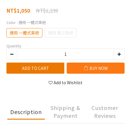
NT$1,239
NT$1,050
Color
: 適用 一體式車把
適用 一體式車把
適用 獨立車把
Quantity
ADD TO CART
BUY NOW
Add to Wishlist
Shipping &
Customer
Description
Payment
Reviews