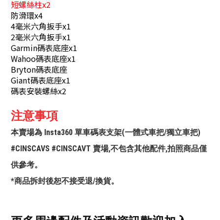
短螺絲柱x2
防滑環x4
4毫米六角扳手x1
2毫米六角扳手x1
Garmin碼表底座x1
Wahoo碼表底座x1
Bryton碼表底座
Giant碼表底座x1
碼表安裝螺絲x2
注意事項
本賣場為 Insta360 單車碼表支架(一體式車把/獨立車把)
#CINSCAVS #CINSCAVT 賣場,不包含其他配件,拍照商品僅
供參考。
*商品拆封後恕不接受退/換貨。