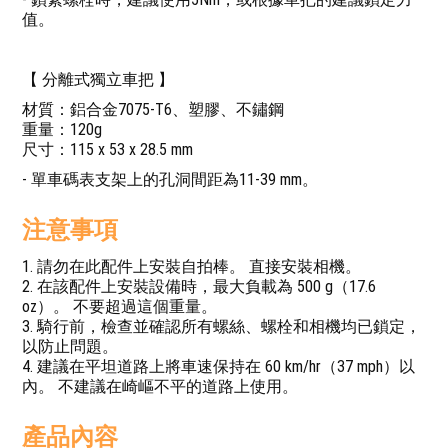
值。
【 分離式獨立車把 】
材質：鋁合金7075-T6、塑膠、不鏽鋼
重量：120g
尺寸：115 x 53 x 28.5 mm
- 單車碼表支架上的孔洞間距為11-39 mm。
注意事項
1. 請勿在此配件上安裝自拍棒。 直接安裝相機。
2. 在該配件上安裝設備時，最大負載為 500 g（17.6
oz）。 不要超過這個重量。
3. 騎行前，檢查並確認所有螺絲、螺栓和相機均已鎖定，
以防止問題。
4. 建議在平坦道路上將車速保持在 60 km/hr（37 mph）以
內。 不建議在崎嶇不平的道路上使用。
產品內容