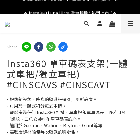
🔥 DJI OSMO POCKET 4P 口袋相機 \ 熱烈上市 / 🔥
🔥 Insta360 Luna Ultra 雲台相機 \ 熱烈上市 / 🔥
🔥 Insta360 GO Ultra Hello Kitty 聯名限定套裝 \ 時尚上市 / 🔥
🔥 DJI OSMO POCKET 4P 口袋相機 \ 熱烈上市 / 🔥
Share
Insta360 單車碼表支架(一體
式車把/獨立車把)
#CINSCAVS #CINSCAVT
- 解鎖新視角，將您的騎乘拍攝提升到新高度。
- 可用於一體式和分離式車把。
- 輕鬆安裝任何 Insta360 相機、單車燈和單車碼表。 配有 1/4 
“螺紋、三爪安裝座和單車碼表底座。
- 適用於 Garmin、Wahoo、Bryton、Giant等等。
- 高強度鋁材確保每次騎乘的穩定性。