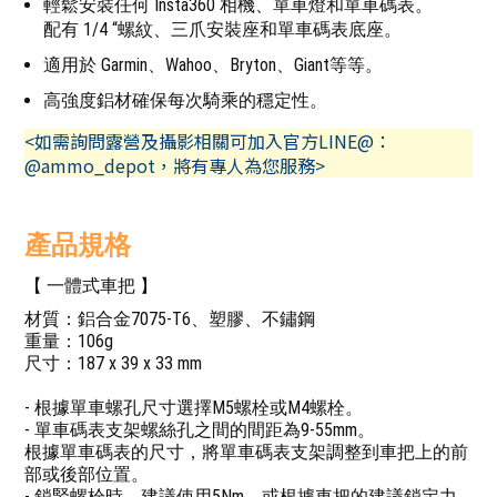
輕鬆安裝任何 Insta360 相機、單車燈和單車碼表。
配有 1/4 “螺紋、三爪安裝座和單車碼表底座。
適用於 Garmin、Wahoo、Bryton、Giant等等。
高強度鋁材確保每次騎乘的穩定性。
<如需詢問露營及攝影相關可加入官方LINE@：
@ammo_depot，將有專人為您服務>
產品規格
【 一體式車把 】
材質：鋁合金7075-T6、塑膠、不鏽鋼
重量：106g
尺寸：187 x 39 x 33 mm
- 根據單車螺孔尺寸選擇M5螺栓或M4螺栓。
- 單車碼表支架螺絲孔之間的間距為9-55mm。
根據單車碼表的尺寸，將單車碼表支架調整到車把上的前
部或後部位置。
- 鎖緊螺栓時，建議使用5Nm，或根據車把的建議鎖定力