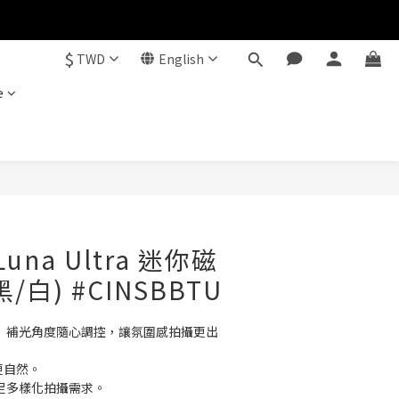
$
TWD
English
e
BUY NOW
 Luna Ultra 迷你磁
/白) #CINSBBTU
： 補光角度隨心調控，讓氛圍感拍攝更出
更自然。
滿足多樣化拍攝需求。