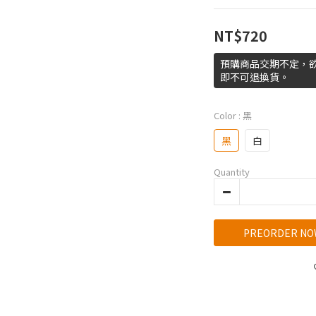
NT$720
預購商品交期不定，
即不可退換貨。
Color
: 黑
黑
白
Quantity
PREORDER NO