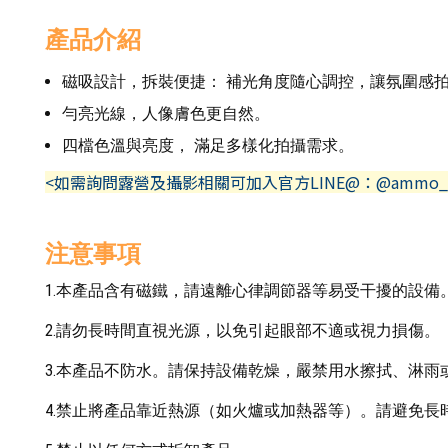
產品介紹
磁吸設計，拆裝便捷： 補光角度隨心調控，讓氛圍感
勻亮光線，人像膚色更自然。
四檔色溫與亮度， 滿足多樣化拍攝需求。
<如需詢問露營及攝影相關可加入官方LINE@：@ammo_
注意事項
1.本產品含有磁鐵，請遠離心律調節器等易受干擾的設備
2.請勿長時間直視光源，以免引起眼部不適或視力損傷。
3.本產品不防水。請保持設備乾燥，嚴禁用水擦拭、淋
4.禁止將產品靠近熱源（如火爐或加熱器等）。請避免長