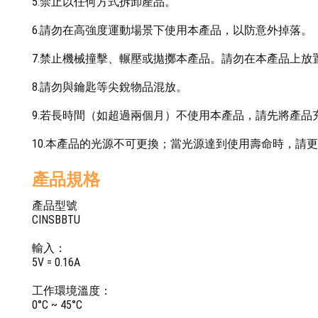
5.禁止以任何方式拆卸產品。
6.請勿在高強度運動場景下使用本產品，以防意外掉落。
7.禁止機械撞擊、輾壓或拋擲本產品。請勿在本產品上放
8.請勿與鑰匙等尖銳物品混放。
9.若長時間（如超過兩個月）不使用本產品，請先將產
10.本產品的光源不可更換；當光源達到使用壽命時，請
產品規格
產品型號
CINSBBTU
輸入：
5V = 0.16A
工作環境溫度：
0°C ~ 45°C