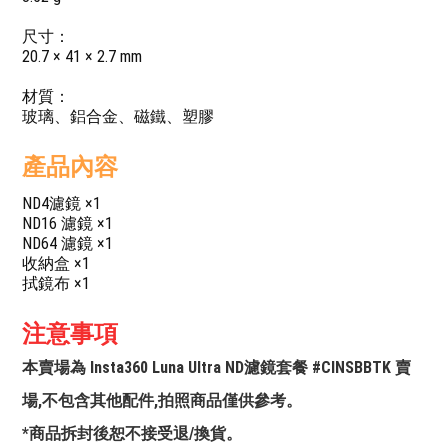
尺寸：
20.7 × 41 × 2.7 mm
材質：
玻璃、鋁合金、磁鐵、塑膠
產品內容
ND4濾鏡 ×1
ND16 濾鏡 ×1
ND64 濾鏡 ×1
收納盒 ×1
拭鏡布 ×1
注意事項
本賣場為 Insta360 Luna Ultra ND濾鏡套餐 #CINSBBTK 賣
場,不包含其他配件,拍照商品僅供參考。
*商品拆封後恕不接受退/換貨。