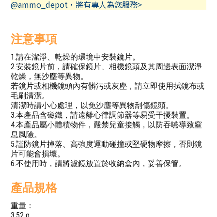
@ammo_depot，將有專人為您服務>
注意事項
1.請在潔淨、乾燥的環境中安裝鏡片。
2.安裝鏡片前，請確保鏡片、相機鏡頭及其周邊表面潔淨
乾燥，無沙塵等異物。
若鏡片或相機鏡頭內有髒污或灰塵，請立即使用拭鏡布或
毛刷清潔。
清潔時請小心處理，以免沙塵等異物刮傷鏡頭。
3.本產品含磁鐵，請遠離心律調節器等易受干擾裝置。
4.本產品屬小體積物件，嚴禁兒童接觸，以防吞嚥導致窒
息風險。
5.謹防鏡片掉落、高強度運動碰撞或堅硬物摩擦，否則鏡
片可能會損壞。
6.不使用時，請將濾鏡放置於收納盒內，妥善保管。
產品規格
重量：
3.52 g