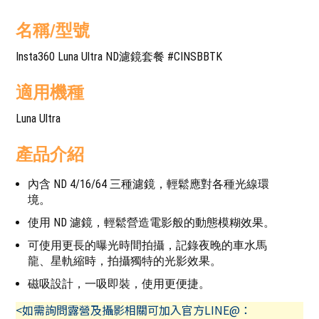
名稱/型號
Insta360 Luna Ultra ND濾鏡套餐 #CINSBBTK
適用機種
Luna Ultra
產品介紹
內含 ND 4/16/64 三種濾鏡，輕鬆應對各種光線環
境。
使用 ND 濾鏡，輕鬆營造電影般的動態模糊效果。
可使用更長的曝光時間拍攝，記錄夜晚的車水馬
龍、星軌縮時，拍攝獨特的光影效果。
磁吸設計，一吸即裝，使用更便捷。
<如需詢問露營及攝影相關可加入官方LINE@：