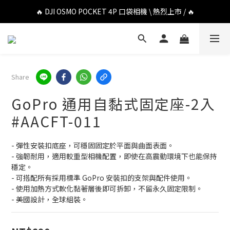
🔥 DJI OSMO POCKET 4P 口袋相機 \ 熱烈上市 / 🔥
🔥 DJI OSMO POCKET 4P 口袋相機 \ 熱烈上市 / 🔥
🔥 Insta360 Luna Ultra 雲台相機 \ 熱烈上市 / 🔥
🔥 Insta360 GO Ultra Hello Kitty 聯名限定套裝 \ 時尚上市 / 🔥
Share
🔥 DJI OSMO POCKET 4P 口袋相機 \ 熱烈上市 / 🔥
GoPro 通用自黏式固定座-2入
#AACFT-011
- 彈性安裝扣底座，可穩固固定於平面與曲面表面。
- 強韌耐用，適用較重型相機配置，即使在高震動環境下也能保持
穩定。
- 可搭配所有採用標準 GoPro 安裝扣的支架與配件使用。
- 使用加熱方式軟化黏著層後即可拆卸，不留永久固定限制。
- 美國設計，全球組裝。