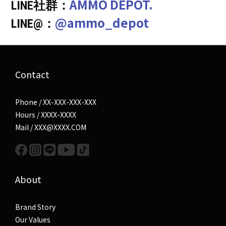
AMMO DEPOT.
LINE社群：
@ammo_depot
LINE@：
Contact
Phone / XX-XXX-XXX-XXX
Hours / XXXX-XXXX
Mail / XXX@XXXX.COM
About
Brand Story
Our Values