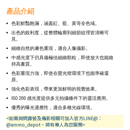
產品介紹
色彩鮮豔飽滿，涵蓋紅、藍、黃等全色域。
出色的銳利度，從整體輪廓到細節紋理皆清晰可
見。
細緻自然的膚色重現，適合人像攝影。
中感光度下仍具備極佳細緻顆粒，即使放大也能維
持高畫質。
色彩重現力強，即使在螢光燈環境下也能準確還
原。
強化色彩表現，帶來更加鮮明的視覺效果。
ISO 200 感光度提供多元拍攝條件下的靈活應用。
優秀的曝光適應性，適合多種光線環境。
<如需詢問露營及攝影相關可加入官方LINE@：
@ammo_depot，將有專人為您服務>