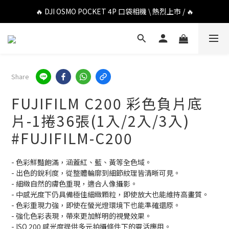
🔥 DJI OSMO POCKET 4P 口袋相機 \ 熱烈上市 / 🔥
🔥 DJI OSMO POCKET 4P 口袋相機 \ 熱烈上市 / 🔥
🔥 Insta360 Luna Ultra 雲台相機 \ 熱烈上市 / 🔥
🔥 Insta360 GO Ultra Hello Kitty 聯名限定套裝 \ 時尚上市 / 🔥
Share
🔥 DJI OSMO POCKET 4P 口袋相機 \ 熱烈上市 / 🔥
FUJIFILM C200 彩色負片底
片-1捲36張(1入/2入/3入)
#FUJIFILM-C200
- 色彩鮮豔飽滿，涵蓋紅、藍、黃等全色域。
- 出色的銳利度，從整體輪廓到細節紋理皆清晰可見。
- 細緻自然的膚色重現，適合人像攝影。
- 中感光度下仍具備極佳細緻顆粒，即使放大也能維持高畫質。
- 色彩重現力強，即使在螢光燈環境下也能準確還原。
- 強化色彩表現，帶來更加鮮明的視覺效果。
- ISO 200 感光度提供多元拍攝條件下的靈活應用。