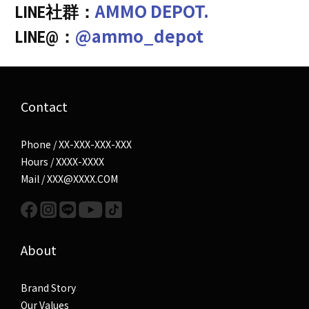
AMMO DEPOT.
LINE社群：
@ammo_depot
LINE@：
Contact
Phone / XX-XXX-XXX-XXX
Hours / XXXX-XXXX
Mail / XXX@XXXX.COM
About
Brand Story
Our Values