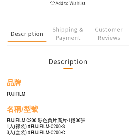
Add to Wishlist
Shipping &
Customer
Description
Payment
Reviews
Description
品牌
FUJIFILM
名稱/型號
FUJIFILM C200 彩色負片底片-1捲36張
1入(裸裝) #FUJIFILM-C200-S
3入(盒裝) #FUJIFILM-C200-C