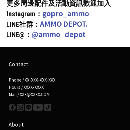
更多周邊配件及活動資訊歡迎加入
gopro_ammo
Instagram：
AMMO DEPOT.
LINE社群：
@ammo_depot
LINE@：
Contact
Phone / XX-XXX-XXX-XXX
Hours / XXXX-XXXX
Mail / XXX@XXXX.COM
About