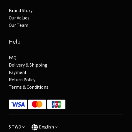
Brand Story
Our Values
Our Team
Help
FAQ
Delivery & Shipping
Payment
Return Policy
Terms & Conditions
$
TWD
English