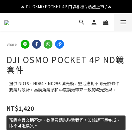
🔥 DJI OSMO POCKET 4P 口袋相機 \ 熱烈上市 / 🔥
🔥 DJI OSMO POCKET 4P 口袋相機 \ 熱烈上市 / 🔥
🔥 Insta360 Luna Ultra 雲台相機 \ 熱烈上市 / 🔥
🔥 Insta360 GO Ultra Hello Kitty 聯名限定套裝 \ 時尚上市 / 🔥
Share
🔥 DJI OSMO POCKET 4P 口袋相機 \ 熱烈上市 / 🔥
DJI OSMO POCKET 4P ND鏡
套件
- 提供 ND16、ND64、ND256 減光鏡，靈活應對不同光照條件。
- 雙鏡片設計，為廣角鏡頭和中焦鏡頭帶來一致的減光效果。
NT$1,420
預購商品交期不定，欲購買請先聯繫我們。如確認下單完成，
即不可退換貨。