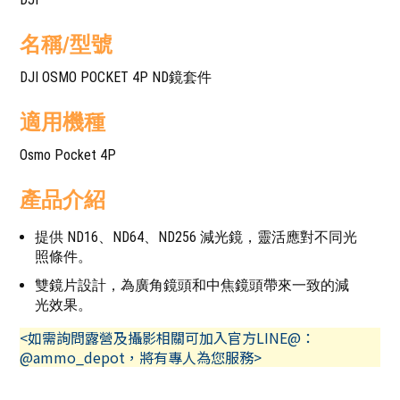
名稱/型號
DJI OSMO POCKET 4P ND鏡套件
適用機種
Osmo Pocket 4P
產品介紹
提供 ND16、ND64、ND256 減光鏡，靈活應對不同光
照條件。
雙鏡片設計，為廣角鏡頭和中焦鏡頭帶來一致的減
光效果。
<如需詢問露營及攝影相關可加入官方LINE@：
@ammo_depot，將有專人為您服務>