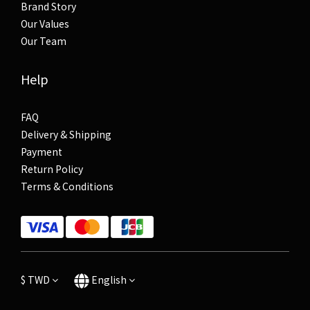
Brand Story
Our Values
Our Team
Help
FAQ
Delivery & Shipping
Payment
Return Policy
Terms & Conditions
$
TWD
English