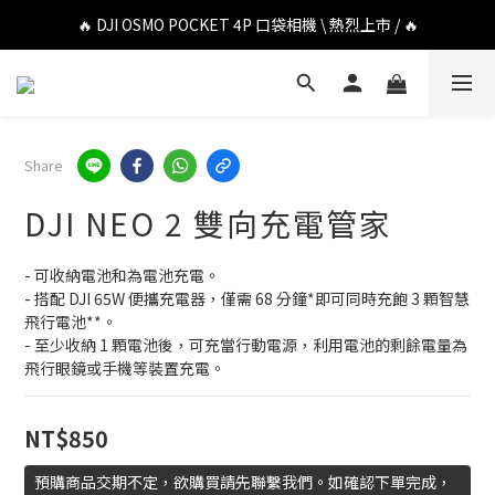
🔥 DJI OSMO POCKET 4P 口袋相機 \ 熱烈上市 / 🔥
🔥 DJI OSMO POCKET 4P 口袋相機 \ 熱烈上市 / 🔥
🔥 Insta360 Luna Ultra 雲台相機 \ 熱烈上市 / 🔥
🔥 Insta360 GO Ultra Hello Kitty 聯名限定套裝 \ 時尚上市 / 🔥
Share
🔥 DJI OSMO POCKET 4P 口袋相機 \ 熱烈上市 / 🔥
DJI NEO 2 雙向充電管家
- 可收納電池和為電池充電。
- 搭配 DJI 65W 便攜充電器，僅需 68 分鐘*即可同時充飽 3 顆智慧
飛行電池**。
- 至少收納 1 顆電池後，可充當行動電源，利用電池的剩餘電量為
飛行眼鏡或手機等裝置充電。
NT$850
預購商品交期不定，欲購買請先聯繫我們。如確認下單完成，