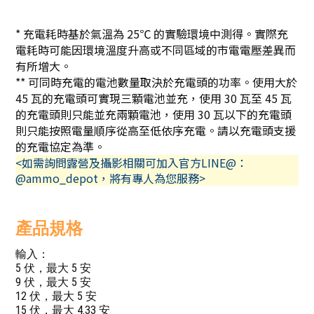
* 充電耗時基於氣溫為 25℃ 的實驗環境中測得。實際充
電耗時可能因環境溫度升高或不同區域的市電電壓差異而
有所增大。
** 可同時充電的電池數量取決於充電頭的功率。使用大於
45 瓦的充電頭可實現三顆電池並充，使用 30 瓦至 45 瓦
的充電頭則只能並充兩顆電池，使用 30 瓦以下的充電頭
則只能按照電量順序從高至低依序充電。請以充電頭支援
的充電協定為準。
<如需詢問露營及攝影相關可加入官方LINE@：
@ammo_depot，將有專人為您服務>
產品規格
輸入：
5 伏，最大 5 安
9 伏，最大 5 安
12 伏，最大 5 安
15 伏，最大 4.33 安