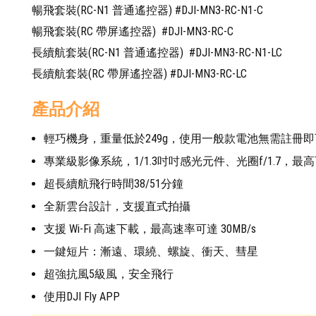
暢飛套裝(RC-N1 普通遙控器) #DJI-MN3-RC-N1-C
暢飛套裝(RC 帶屏遙控器) #DJI-MN3-RC-C
長續航套裝(RC-N1 普通遙控器) #DJI-MN3-RC-N1-LC
長續航套裝(RC 帶屏遙控器) #DJI-MN3-RC-LC
產品介紹
輕巧機身，重量低於249g，使用一般款電池無需註冊
專業級影像系統，1/1.3吋吋感光元件、光圈f/1.7，最高可
超長續航飛行時間38/51分鐘
全新雲台設計，支援直式拍攝
支援 Wi-Fi 高速下載，最高速率可達 30MB/s
一鍵短片：漸遠、環繞、螺旋、衝天、彗星
超強抗風5級風，安全飛行
使用DJI Fly APP