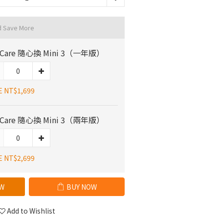
d Save More
I Care 隨心換 Mini 3（一年版）
E NT$1,699
I Care 隨心換 Mini 3（兩年版）
E NT$2,699
W
BUY NOW
Add to Wishlist