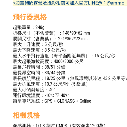
<如需詢問露營及攝影相關可加入官方LINE@：@ammo_
飛行器規格
起飛重量：248g
折疊尺寸（不含槳葉）：148*90*62 mm
展開尺寸（含槳葉）：251*362*72 mm
最大上升速度：5 公尺/秒
最大下降速度：3.5 公尺/秒
最大水平飛行速度（海平面附近無風）：16 公尺/秒
最大起飛海拔高度：4000/3000 公尺
最長飛行時間：38/51 分鐘
最長滯空時間：33/44 分鐘
最長續航里程：18/25 公里（無風環境以時速 43.2 公里
最大抗風速度：10.7 公尺/秒（5 級風）
最大可傾斜角度：40°
運行環境溫度：-10℃ 至 40℃
衛星導航系統：GPS + GLONASS + Galileo
相機規格
像感測器：1/1.3 英吋 CMOS（有效像素1200萬）