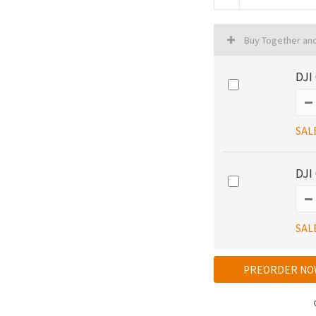
Buy Together an
DJ
SAL
DJ
SAL
PREORDER NO