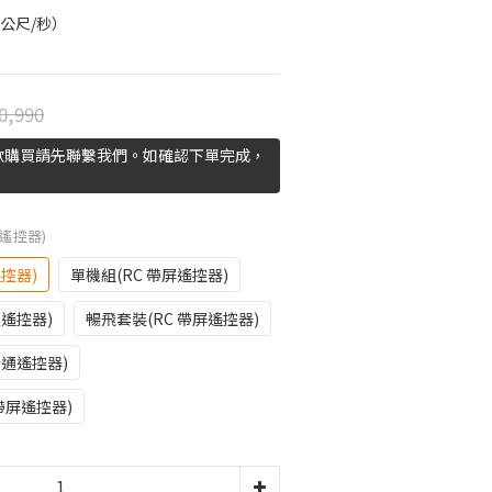
 公尺/秒）
0,990
欲購買請先聯繫我們。如確認下單完成，
通遙控器)
遙控器)
單機組(RC 帶屏遙控器)
通遙控器)
暢飛套裝(RC 帶屏遙控器)
普通遙控器)
帶屏遙控器)