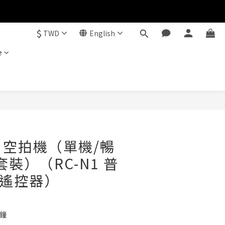
$
TWD
English
e
BUY NOW
i 3 空拍機（單機/暢
裝）（RC-N1 普
屏遙控器）
分鐘