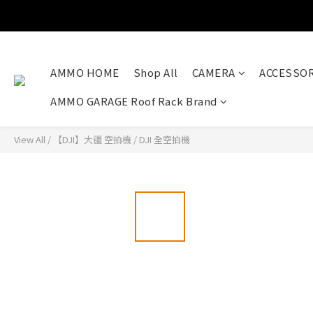
AMMO HOME
Shop All
CAMERA
ACCESSOR
AMMO GARAGE Roof Rack Brand
View All
/
【DJI】大疆 空拍機
/
DJI 全空拍機