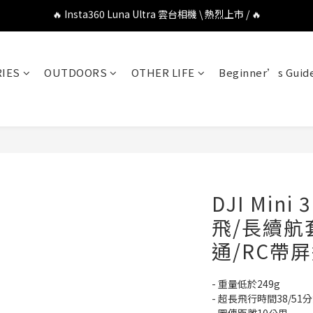
🔥 DJI OSMO POCKET 4P 口袋相機 \ 熱烈上市 / 🔥
🔥 Insta360 GO Ultra Hello Kitty 聯名限定套裝 \ 時尚上市 / 🔥
🔥 DJI OSMO POCKET 4P 口袋相機 \ 熱烈上市 / 🔥
IES
OUTDOORS
OTHER LIFE
Beginner’s Guid
DJI Min
飛/長續航套
通/RC帶
- 重量低於249g
- 超長飛行時間38/51