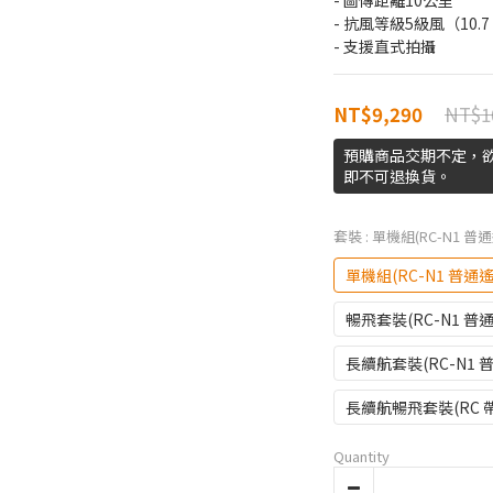
- 圖傳距離10公里
- 抗風等級5級風（10.7
- 支援直式拍攝
NT$1
NT$9,290
預購商品交期不定，
即不可退換貨。
套裝
: 單機組(RC-N1 普
單機組(RC-N1 普通
暢飛套裝(RC-N1 普
長續航套裝(RC-N1 
長續航暢飛套裝(RC 
Quantity