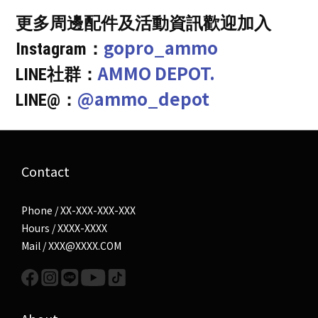
更多周邊配件及活動資訊歡迎加入
gopro_ammo
Instagram：
AMMO DEPOT.
LINE社群：
@ammo_depot
LINE@：
Contact
Phone / XX-XXX-XXX-XXX
Hours / XXXX-XXXX
Mail / XXX@XXXX.COM