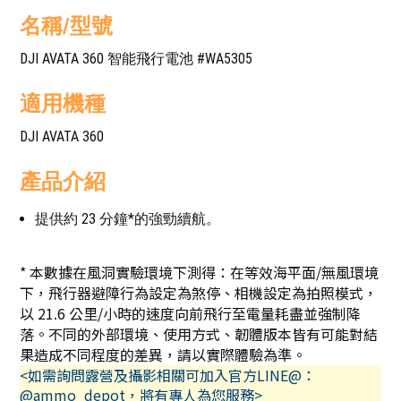
名稱/型號
DJI AVATA 360 智能飛行電池 #WA5305
適用機種
DJI AVATA 360
產品介紹
提供約 23 分鐘*的強勁續航。
* 本數據在風洞實驗環境下測得：在等效海平面/無風環境
下，飛行器避障行為設定為煞停、相機設定為拍照模式，
以 21.6 公里/小時的速度向前飛行至電量耗盡並強制降
落。不同的外部環境、使用方式、韌體版本皆有可能對結
果造成不同程度的差異，請以實際體驗為準。
<如需詢問露營及攝影相關可加入官方LINE@：
@ammo_depot，將有專人為您服務>