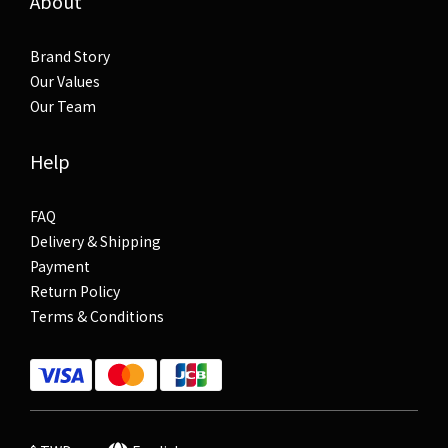
About
Brand Story
Our Values
Our Team
Help
FAQ
Delivery & Shipping
Payment
Return Policy
Terms & Conditions