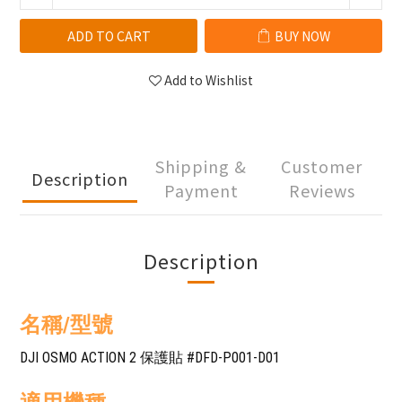
ADD TO CART
BUY NOW
Add to Wishlist
Shipping &
Customer
Description
Payment
Reviews
Description
名稱/型號
DJI OSMO ACTION 2 保護貼 #DFD-P001-D01