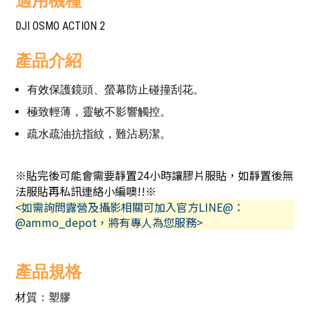
適用機種
DJI OSMO ACTION 2
產品介紹
有效保護鏡頭、螢幕防止碰撞刮花。
極致輕薄，靈敏不影響觸控。
疏水疏油抗指紋，難沾易潔。
※貼完後可能會需要靜置24小時讓膠片服貼，如靜置後無
法服貼再私訊連絡小編噢!!※
<如需詢問露營及攝影相關可加入官方LINE@：
@ammo_depot，將有專人為您服務>
產品規格
材質：塑膠