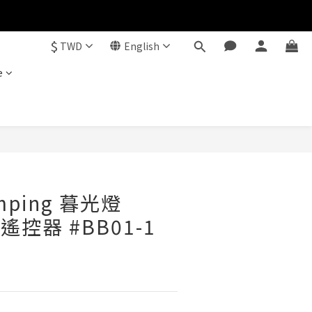
$
TWD
English
e
BUY NOW
amping 暮光燈
遙控器 #BB01-1