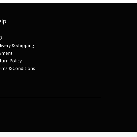
elp
Q
livery & Shipping
yment
turn Policy
rms & Conditions