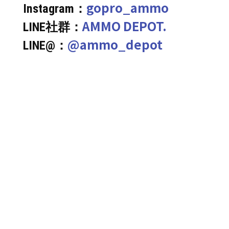
gopro_ammo
Instagram：
AMMO DEPOT.
LINE社群：
@ammo_depot
LINE@：