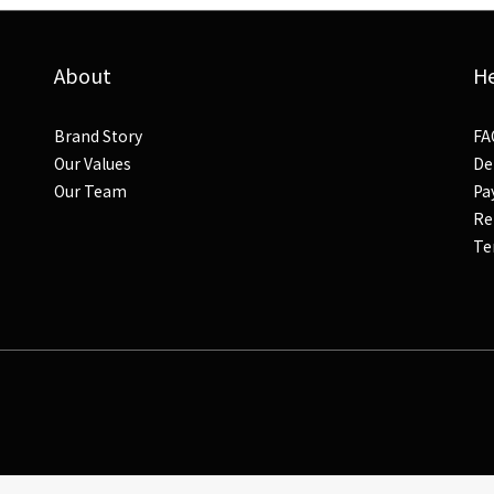
About
H
Brand Story
FA
Our Values
De
Our Team
Pa
Re
Te