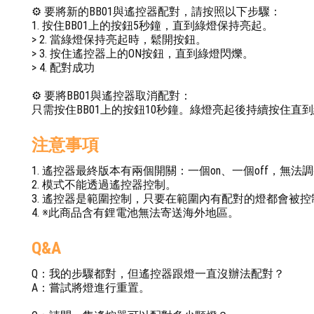
⚙️ 要將新的BB01與遙控器配對，請按照以下步驟：
1. 按住BB01上的按鈕5秒鐘，直到綠燈保持亮起。
> 2. 當綠燈保持亮起時，鬆開按鈕。
> 3. 按住遙控器上的ON按鈕，直到綠燈閃爍。
> 4. 配對成功
⚙️ 要將BB01與遙控器取消配對：
只需按住BB01上的按鈕10秒鐘。綠燈亮起後持續按住
注意事項
1. 遙控器最終版本有兩個開關：一個on、一個off，無
2. 模式不能透過遙控器控制。
3. 遙控器是範圍控制，只要在範圍內有配對的燈都會被
4. ※此商品含有鋰電池無法寄送海外地區。
Q&A
Q：我的步驟都對，但遙控器跟燈一直沒辦法配對？
A：嘗試將燈進行重置。