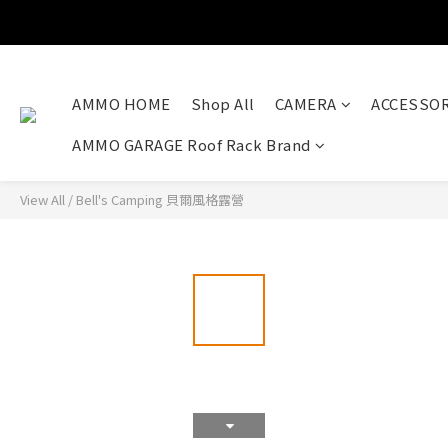
AMMO HOME
Shop All
CAMERA
ACCESSOR
AMMO GARAGE Roof Rack Brand
View All
/
Bell's Camping 貝爾風格露營