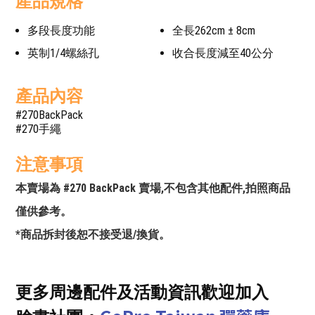
產品規格
多段長度功能
全長262cm ± 8cm
英制1/4螺絲孔
收合長度減至40公分
產品內容
#270BackPack
#270手繩
注意事項
本賣場為 #270 BackPack 賣場,不包含其他配件,拍照商品
僅供參考。
*商品拆封後恕不接受退/換貨。
更多周邊配件及活動資訊歡迎加入