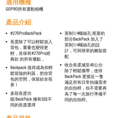
適用機種
GOPRO所有運動相機
產品介紹
#270ProBackPack
英制1/4螺絲孔:尾塞的
部分BackPack 加入了
長度除了可以輕鬆放入
英制1/4螺絲孔的設
背包，重量也變得更
計，可與簡單的腳架搭
輕，並保有#270Pro經
配
典款 的所有優點，
收合長度減至40公分:
Backpack 值得成為你輕
除了輕鬆攜帶，使得
鬆冒險的利器，把你背
BackPack 更接近一隻
包的空間，保留給全視
滿足所有日常拍攝需求
界！
的自拍桿，你不需要再
多段長度功
為了每一次旅行準備不
能:BackPack 擁有5段不
同的自拍桿。
同的長度選擇