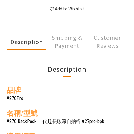
Add to Wishlist
Shipping &
Customer
Description
Payment
Reviews
Description
品牌
#270Pro
名稱/型號
#270 BackPack 二代超長碳纖自拍桿 #27pro-bpb