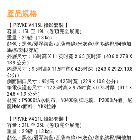
產品規格
【 PRVKE V4 15L 攝影套裝 】
容量：15L 至 19L（卷頂完全展開）
重量：2.9磅（1.3 kg）
顏色：黑色/愛琴海藍/瓦薩奇綠/米灰色/塞多納橙/阿他加
馬棕/勃艮第紅
外層尺寸：16吋高 X 11 英吋寬 X 6.5 英吋深（40.6 X 27.8 X
13.9 公分）
內層尺寸：9.5吋高X 11.5吋寬X 4.25吋深（24.3 X 29.2X 10.8
公分）
側面開口尺寸：9吋高 × 4.25吋寬（22.9 × 10.8 公分）
筆電保護套尺寸：12.25吋高 × 9.75吋寬 × 0.75吋厚（31.1 ×
24.8 × 1.9 公分）
材質：P900D防水帆布、N840D防彈尼龍、P200D內襯、尼
龍Nylex面料、YKK拉鍊
【 PRVKE V4 21L 攝影套裝 】
容量：21L 至 25L（卷頂完全展開）
重量：2.9磅（1.3 kg）
顏色：黑色/愛琴海藍/瓦薩奇綠/米灰色/塞多納橙/阿他加