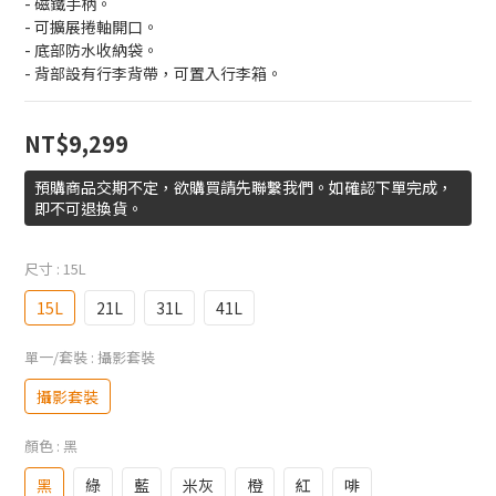
- 磁鐵手柄。
- 可擴展捲軸開口。
- 底部防水收納袋。
- 背部設有行李背帶，可置入行李箱。
NT$9,299
預購商品交期不定，欲購買請先聯繫我們。如確認下單完成，
即不可退換貨。
尺寸
: 15L
15L
21L
31L
41L
單一/套裝
: 攝影套裝
攝影套裝
顏色
: 黑
黑
綠
藍
米灰
橙
紅
啡