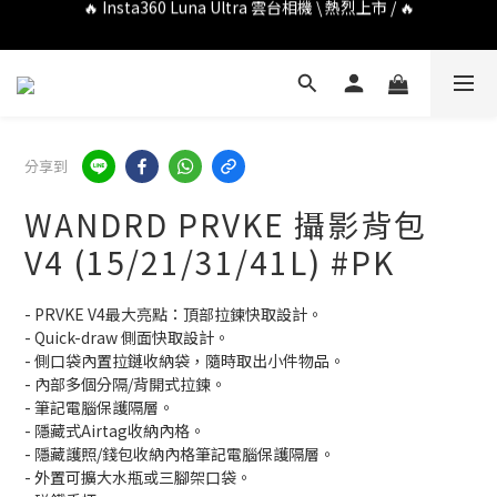
🔥 DJI OSMO POCKET 4P 口袋相機 \ 熱烈上市 / 🔥
🔥 Insta360 GO Ultra Hello Kitty 聯名限定套裝 \ 時尚上市 / 🔥
🔥 DJI OSMO POCKET 4P 口袋相機 \ 熱烈上市 / 🔥
分享到
WANDRD PRVKE 攝影背包
V4 (15/21/31/41L) #PK
- PRVKE V4最大亮點：頂部拉鍊快取設計。
- Quick-draw 側面快取設計。
- 側口袋內置拉鏈收納袋，隨時取出小件物品。
- 內部多個分隔/背開式拉鍊。
- 筆記電腦保護隔層。
- 隱藏式Airtag收納內格。
- 隱藏護照/錢包收納內格筆記電腦保護隔層。
- 外置可擴大水瓶或三腳架口袋。