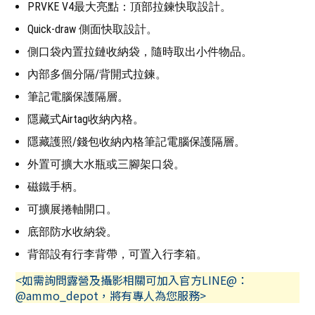
PRVKE V4最大亮點：頂部拉鍊快取設計。
Quick-draw 側面快取設計。
側口袋內置拉鏈收納袋，隨時取出小件物品。
內部多個分隔/背開式拉鍊。
筆記電腦保護隔層。
隱藏式Airtag收納內格。
隱藏護照/錢包收納內格筆記電腦保護隔層。
外置可擴大水瓶或三腳架口袋。
磁鐵手柄。
可擴展捲軸開口。
底部防水收納袋。
背部設有行李背帶，可置入行李箱。
<如需詢問露營及攝影相關可加入官方LINE@：
@ammo_depot，將有專人為您服務>