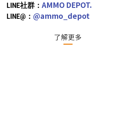
AMMO DEPOT.
LINE社群：
@ammo_depot
LINE@：
了解更多