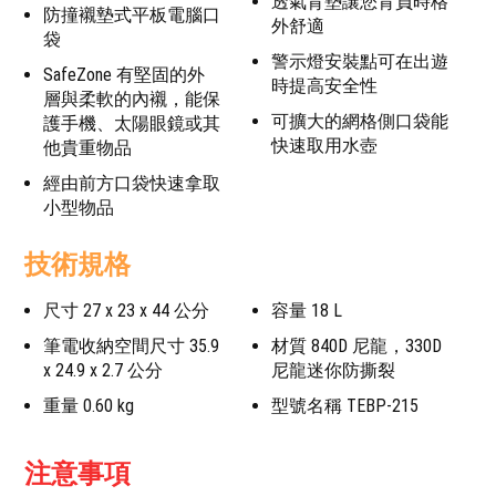
透氣背墊讓您背負時格
防撞襯墊式平板電腦口
外舒適
袋
警示燈安裝點可在出遊
SafeZone 有堅固的外
時提高安全性
層與柔軟的內襯，能保
可擴大的網格側口袋能
護手機、太陽眼鏡或其
快速取用水壺
他貴重物品
經由前方口袋快速拿取
小型物品
技術規格
尺寸 27 x 23 x 44 公分
容量 18 L
筆電收納空間尺寸 35.9
材質 840D 尼龍，330D
x 24.9 x 2.7 公分
尼龍迷你防撕裂
重量 0.60 kg
型號名稱 TEBP-215
注意事項