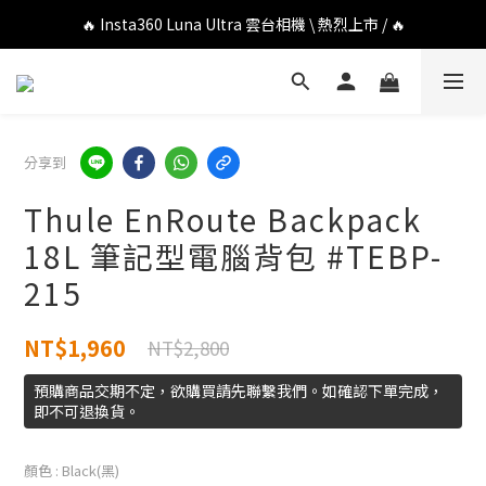
🔥 DJI OSMO POCKET 4P 口袋相機 \ 熱烈上市 / 🔥
🔥 Insta360 Luna Ultra 雲台相機 \ 熱烈上市 / 🔥
🔥 Insta360 GO Ultra Hello Kitty 聯名限定套裝 \ 時尚上市 / 🔥
🔥 DJI OSMO POCKET 4P 口袋相機 \ 熱烈上市 / 🔥
分享到
Thule EnRoute Backpack
18L 筆記型電腦背包 #TEBP-
215
NT$1,960
NT$2,800
預購商品交期不定，欲購買請先聯繫我們。如確認下單完成，
即不可退換貨。
顏色
: Black(黑)