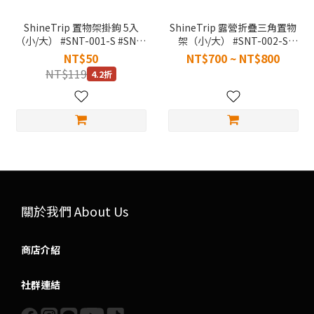
ShineTrip 置物架掛鉤 5入
ShineTrip 露營折疊三角置物
（小/大） #SNT-001-S #SNT-
架（小/大） #SNT-002-S
001-L
#SNT-002-L
NT$50
NT$700 ~ NT$800
NT$119
4.2折
關於我們 About Us
商店介紹
社群連結