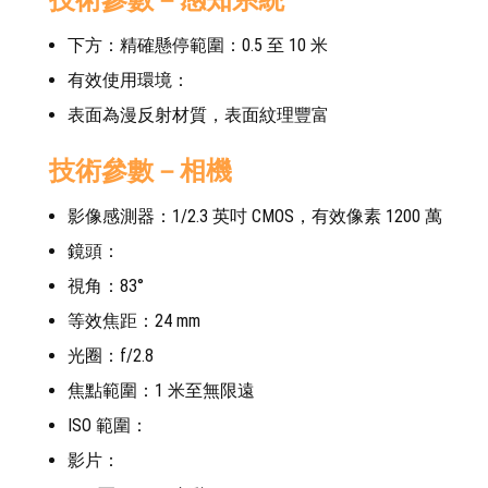
技術參數－感知系統
下方：精確懸停範圍：0.5 至 10 米
有效使用環境：
表面為漫反射材質，表面紋理豐富
技術參數－相機
影像感測器：1/2.3 英吋 CMOS，有效像素 1200 萬
鏡頭：
視角：83°
等效焦距：24 mm
光圈：f/2.8
焦點範圍：1 米至無限遠
ISO 範圍：
影片：