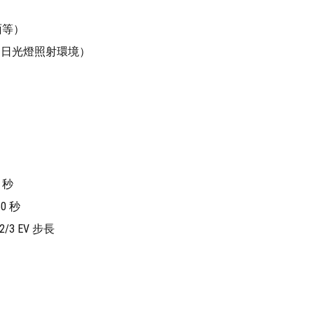
面等）
室内日光燈照射環境）
0 秒
60 秒
3 EV 步長