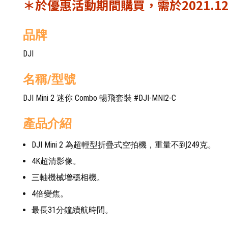
＊於優惠活動期間購買，需於2021.1
品牌
DJI
名稱/型號
DJI Mini 2 迷你 Combo 暢飛套裝 #DJI-MNI2-C
產品介紹
DJI Mini 2 為超輕型折疊式空拍機，重量不到249克。
4K超清影像。
三軸機械增穩相機。
4倍變焦。
最長31分鐘續航時間。