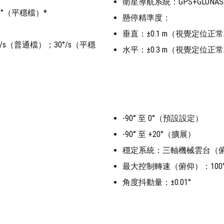
衛星導航系統：GPS+GLONASS+
5°（平穩檔）*
懸停精準度：
垂直：±0.1 m（視覺定位正常
s（普通檔）；30°/s（平穩
水平：±0.3 m（視覺定位正常
-90° 至 0°（預設設定）
-90° 至 +20°（擴展）
穩定系統：三軸機械雲台（
最大控制轉速（俯仰）：100°
角度抖動量：±0.01°