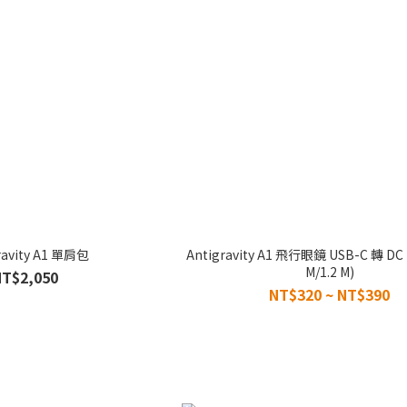
ravity A1 單肩包
Antigravity A1 飛行眼鏡 USB-C 轉 DC
M/1.2 M)
NT$2,050
NT$320 ~ NT$390