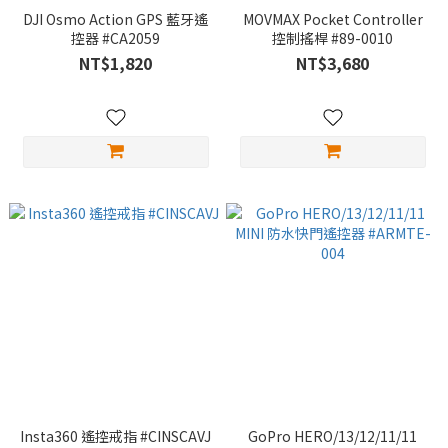
DJI Osmo Action GPS 藍牙遙
MOVMAX Pocket Controller
控器 #CA2059
控制搖桿 #89-0010
NT$1,820
NT$3,680
Insta360 遙控戒指 #CINSCAVJ
GoPro HERO/13/12/11/11