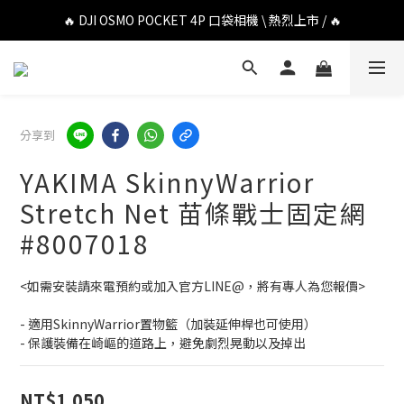
🔥 DJI OSMO POCKET 4P 口袋相機 \ 熱烈上市 / 🔥
🔥 DJI OSMO POCKET 4P 口袋相機 \ 熱烈上市 / 🔥
🔥 Insta360 Luna Ultra 雲台相機 \ 熱烈上市 / 🔥
🔥 Insta360 GO Ultra Hello Kitty 聯名限定套裝 \ 時尚上市 / 🔥
分享到
🔥 DJI OSMO POCKET 4P 口袋相機 \ 熱烈上市 / 🔥
YAKIMA SkinnyWarrior
Stretch Net 苗條戰士固定網
#8007018
<如需安裝請來電預約或加入官方LINE@，將有專人為您報價>
- 適用SkinnyWarrior置物籃（加裝延伸桿也可使用）
- 保護裝備在崎嶇的道路上，避免劇烈晃動以及掉出
NT$1,050