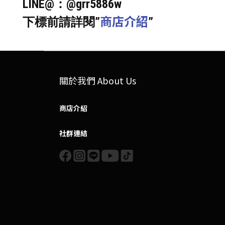
LINE@：@grr5886w
商店介紹
下標前請詳閱”
”
關於我們 About Us
商店介紹
社群連結