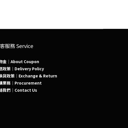
客服務 Service
物金｜About Coupon
政策｜Delivery Policy
貨政策｜Exchange & Return
購業務｜Procurement
絡我們｜Contact Us