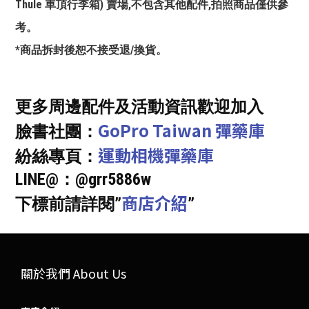
Thule 車頂行李箱) 賣場,不包含其他配件,拍照商品僅供參
考。
*商品拆封後恕不接受退/換貨。
更多周邊配件及活動資訊歡迎加入
GoPro Taiwan 彈藥庫
臉書社團：
運動相機彈藥庫
紛絲專頁：
LINE@：@grr5886w
商店介紹
下標前請詳閱”
”
關於我們 About Us