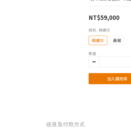
NT$59,000
顏色
: 鵜鶘灰
鵜鶘灰
黃褐
數量
加入購物車
送貨及付款方式