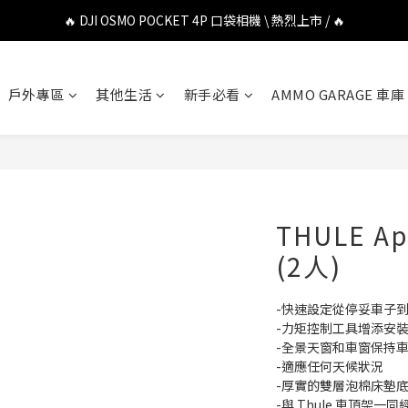
🔥 DJI OSMO POCKET 4P 口袋相機 \ 熱烈上市 / 🔥
🔥 DJI OSMO POCKET 4P 口袋相機 \ 熱烈上市 / 🔥
🔥 Insta360 Luna Ultra 雲台相機 \ 熱烈上市 / 🔥
戶外專區
其他生活
新手必看
AMMO GARAGE 車庫
🔥 Insta360 GO Ultra Hello Kitty 聯名限定套裝 \ 時尚上市 / 🔥
🔥 DJI OSMO POCKET 4P 口袋相機 \ 熱烈上市 / 🔥
THULE A
(2人)
-快速設定從停妥車子到
-力矩控制工具增添安
-全景天窗和車窗保持
-適應任何天候狀況
-厚實的雙層泡棉床墊
-與 Thule 車頂