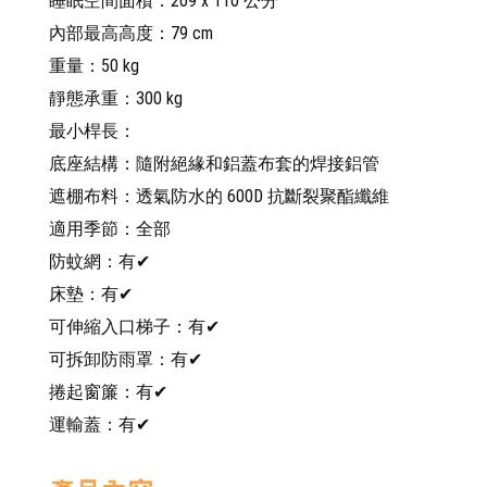
睡眠空間面積：209 x 110 公分
內部最高高度：79 cm
重量：50 kg
靜態承重：300 kg
最小桿長：
底座結構：隨附絕緣和鋁蓋布套的焊接鋁管
遮棚布料：透氣防水的 600D 抗斷裂聚酯纖維
適用季節：全部
防蚊網：有✔︎
床墊：有✔︎
可伸縮入口梯子：有✔︎
可拆卸防雨罩：有✔︎
捲起窗簾：有✔︎
運輸蓋：有✔︎