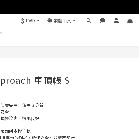
$
TWD
繁體中文
立即購買
pproach 車頂帳 S
部署完畢，僅需 3 分鐘
裝安全
車頂帳冷爽、通風良好
底層加附支撐泡棉
架一同經過嚴苛的測試，確保安全性並緊密契合