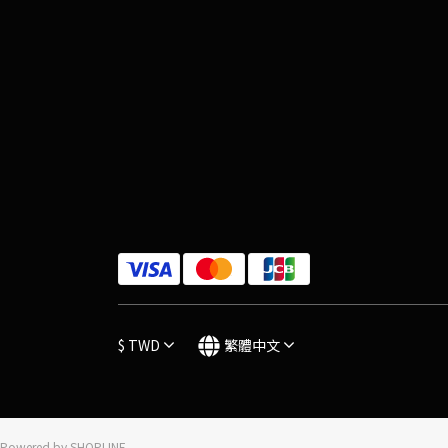
$
TWD
繁體中文
Powered by SHOPLINE