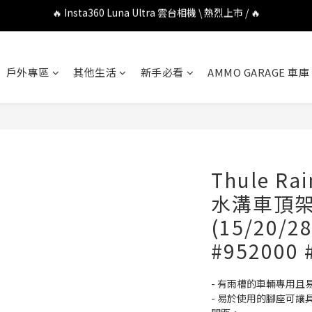
🔥 DJI OSMO POCKET 4P 口袋相機 \ 熱烈上市 / 🔥
🔥 Insta360 GO Ultra Hello Kitty 聯名限定套裝 \ 時尚上市 / 🔥
🔥 DJI OSMO POCKET 4P 口袋相機 \ 熱烈上市 / 🔥
戶外專區
其他生活
新手必看
AMMO GARAGE 車庫
Thule Ra
水溝車頂
(15/20/2
#952000 
- 有雨槽的車輛專用且
- 易於使用的腳座可讓具