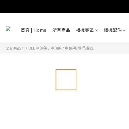
首頁 | Home
所有商品
相機專區
相機配件
全部商品
/
THULE 車頂架
/
車頂架
/
車頂架/橫桿/腳座