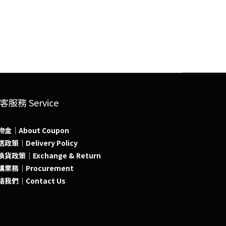
客服務 Service
物金｜About Coupon
政策｜Delivery Policy
貨政策｜Exchange & Return
購業務｜Procurement
絡我們｜Contact Us