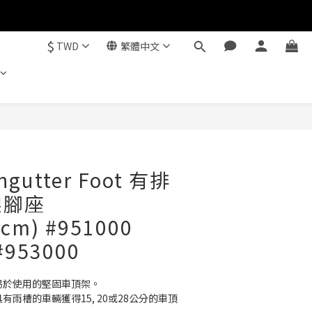
$
TWD
繁體中文
立即購買
ingutter Foot 有排
架腳座
8cm) #951000
#953000
易於使用的堅固車頂架。
有雨槽的車輛獲得15, 20或28公分的車頂