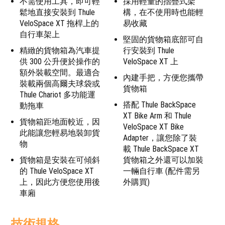
不需使用工具，即可輕
採用輕量的摺疊式架
鬆地直接安裝到 Thule
構，在不使用時也能輕
VeloSpace XT 拖桿上的
易收藏
自行車架上
堅固的貨物箱底部可自
精緻的貨物箱為汽車提
行安裝到 Thule
供 300 公升便於操作的
VeloSpace XT 上
額外裝載空間。最適合
內建手把，方便您攜帶
裝載兩個高爾夫球袋或
貨物箱
Thule Chariot 多功能運
搭配 Thule BackSpace
動拖車
XT Bike Arm 和 Thule
貨物箱距地面較近，因
VeloSpace XT Bike
此能讓您輕易地裝卸貨
Adapter，讓您除了裝
物
載 Thule BackSpace XT
貨物箱是安裝在可傾斜
貨物箱之外還可以加裝
的 Thule VeloSpace XT
一輛自行車 (配件需另
上，因此方便您使用後
外購買)
車廂
技術規格