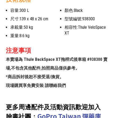
容量:300 L
顏色:Black
尺寸:139 x 48 x 26 cm
型號編號:938300
承載量:50 kg
相容性:Thule VeloSpace
XT
重量:8.6 kg
注意事項
本賣場為 Thule BackSpace XT拖桿式後車箱 #938300 賣
場,不包含其他配件,拍照商品僅供參考。
*商品拆封後恕不接受退/換貨。
現場購買享免費安裝 請聯絡我們
更多周邊配件及活動資訊歡迎加入
GoPro Taiwan 彈藥庫
臉書社團：