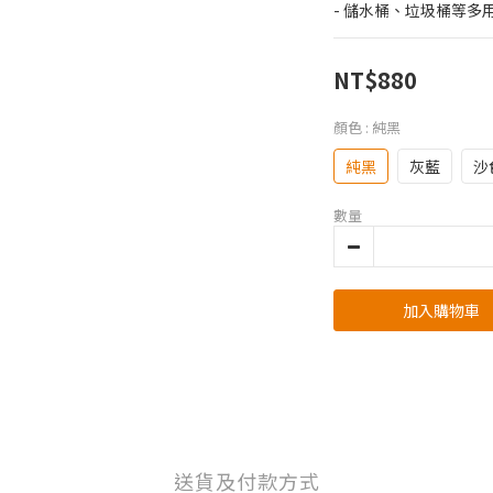
- 儲水桶、垃圾桶等多
NT$880
顏色
: 純黑
純黑
灰藍
沙
數量
加入購物車
送貨及付款方式