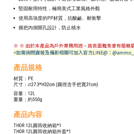
堅固耐用特性，極簡美式工業風格外觀
使用高強度的PP材質，抗酸鹼、耐衝擊
握把內側開孔設計，防止積水
※
※
由於本產品為戶外業務用途，故表面難免會有粗糙
<如需詢問露營及攝影相關可加入官方LINE@：@ammo_
產品規格
材質：PE
尺寸：
27.3*H32cm (圓徑含手把寬31cm)
Ø
容量：12L
重量：約550g
產品內容
THOR 12L圓筒收納箱*1
THOR 12L圓筒收納箱外蓋*1