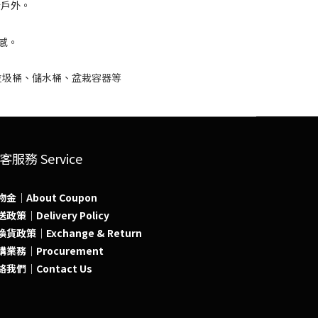
客服務 Service
物金｜About Coupon
政策｜Delivery Policy
貨政策｜Exchange & Return
購業務｜Procurement
絡我們｜Contact Us