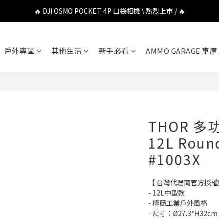
🔥 DJI OSMO POCKET 4P 口袋相機 \ 熱烈上市 / 🔥
🔥 DJI OSMO POCKET 4P 口袋相機 \ 熱烈上市 / 🔥
🔥 Insta360 Luna Ultra 雲台相機 \ 熱烈上市 / 🔥
戶外專區
其他生活
新手必看
AMMO GARAGE 車庫
🔥 Insta360 GO Ultra Hello Kitty 聯名限定套裝 \ 時尚上市 / 🔥
🔥 DJI OSMO POCKET 4P 口袋相機 \ 熱烈上市 / 🔥
THOR 
12L Roun
#1003X
【 台灣代理商官方授權
- 12L中型款
- 極簡工業戶外風格
- 尺寸：Ø27.3*H32c