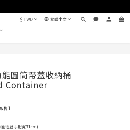
$
TWD
繁體中文
立即購買
多功能圓筒帶蓋收納桶
d Container
販售 】
m (圓徑含手把寬31cm)